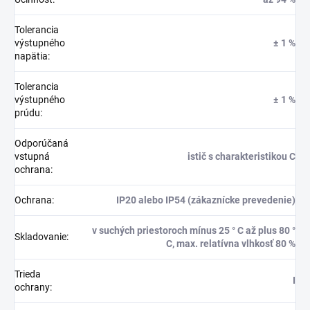
Tolerancia
výstupného
± 1 %
napätia
:
Tolerancia
výstupného
± 1 %
prúdu
:
Odporúčaná
vstupná
istič s charakteristikou C
ochrana
:
Ochrana
:
IP20 alebo IP54 (zákaznícke prevedenie)
v suchých priestoroch mínus 25 ° C až plus 80 °
Skladovanie
:
C, max. relatívna vlhkosť 80 %
Trieda
I
ochrany
: