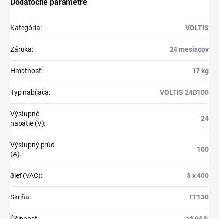
Dodatočné parametre
Kategória
:
VOLTIS
Záruka
:
24 mesiacov
Hmotnosť
:
17 kg
Typ nabíjača
:
VOLTIS 24D100
Výstupné
24
napätie (V)
:
Výstupný prúd
100
(A)
:
Sieť (VAC)
:
3 x 400
Skriňa
:
FF130
Účinnosť
:
až 94 %