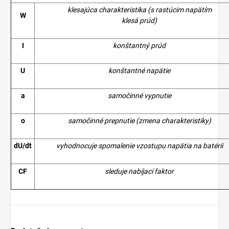
klesajúca charakteristika
(s rastúcim napätím
W
klesá prúd)
I
konštantný prúd
U
konštantné napätie
a
samočinné vypnutie
o
samočinné prepnutie (zmena charakteristiky)
dU/dt
vyhodnocuje spomalenie vzostupu napätia na batérii
CF
sleduje nabíjací faktor