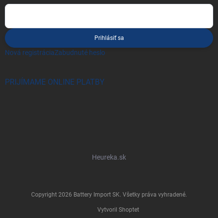
Prihlásiť sa
Nová registrácia
Zabudnuté heslo
PRIJÍMAME ONLINE PLATBY
Heureka.sk
Copyright 2026
Battery Import SK
. Všetky práva vyhradené.
Vytvoril Shoptet