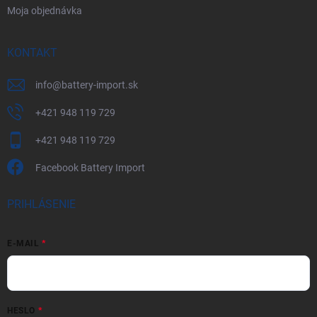
Moja objednávka
KONTAKT
info
@
battery-import.sk
+421 948 119 729
+421 948 119 729
Facebook Battery Import
PRIHLÁSENIE
E-MAIL
HESLO