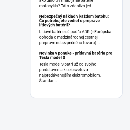
ako dlho trvá nabíjanie batérie
motocykla? Táto zdanlivo jed...
Nebezpečný náklad v každom batohu:
Čo potrebujete vedieť o preprave
lítiových batérií?
Lítiové batérie sú podľa ADR (=Európska
dohoda o medzinárodnej cestnej
preprave nebezpečného tovaru)...
Novinka v ponuke - prídavná batéria pre
Tesla model S
Tesla model S patrí už od svojho
predstavenia k celosvetovo
najpredávanejším elektromobilom.
Štandar...