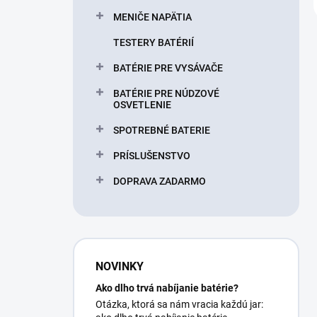
MENIČE NAPÄTIA
TESTERY BATÉRIÍ
BATÉRIE PRE VYSÁVAČE
BATÉRIE PRE NÚDZOVÉ
OSVETLENIE
SPOTREBNÉ BATERIE
PRÍSLUŠENSTVO
DOPRAVA ZADARMO
NOVINKY
Ako dlho trvá nabíjanie batérie?
Otázka, ktorá sa nám vracia každú jar: