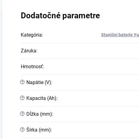
Dodatočné parametre
Kategória
:
Staniční baterie Y
Záruka
:
Hmotnosť
:
?
Napätie (V)
:
?
Kapacita (Ah)
:
?
Dĺžka (mm)
:
?
Šírka (mm)
: