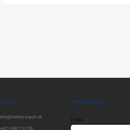
TAKT
PRIHLÁSENIE
info
@
battery-import.sk
E-MAIL
+421 948 119 729