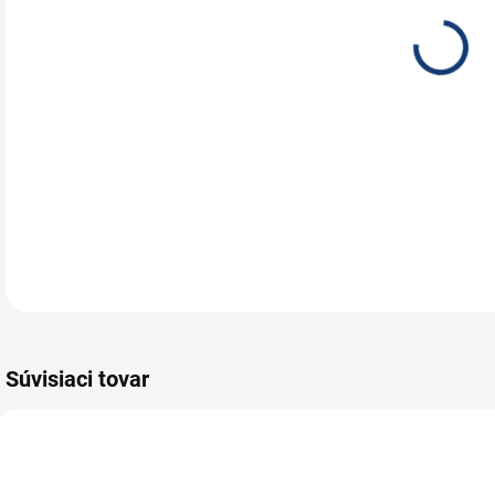
Yuas
zálo
osve
YUA
DETA
Súvisiaci tovar
E6917
E7822