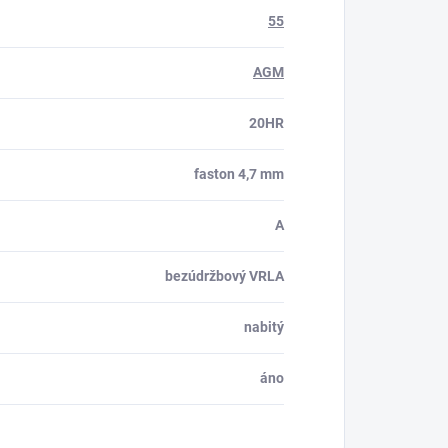
55
AGM
20HR
faston 4,7 mm
A
bezúdržbový VRLA
nabitý
áno