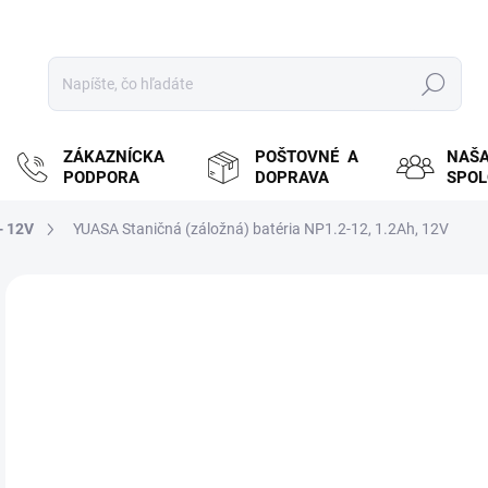
Hľadať
ZÁKAZNÍCKA
POŠTOVNÉ A
NAŠ
PODPORA
DOPRAVA
SPO
- 12V
YUASA Staničná (záložná) batéria NP1.2-12, 1.2Ah, 12V
ZNAČKA:
YUASA
MOŽ
DOR
€1
€12
Jedn
SK
cena