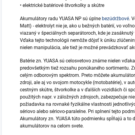
• elektrické batériové štvorkolky a skútre
Akumulátory radu YUASA NP sú úplne
bezúdržbové
. 
Matt) - elektrolyt nie je, ako u bežných batérií, vo v
viazaný v špeciálnych separátoroch, kde je zasáknutý 
Vďaka tejto technológii nemôže dôjsť k úniku zlúčenin
nielen manipulácia, ale tiež je možné prevádzkovať ak
Batérie zn. YUASA sú celosvetovo známe nielen vďaka s
predovšetkým tiež rozsahu ponúkaného sortimentu. Z
celým odborovým spektrom. Preto môžete akumulátor t
zdroji, ale aj vo svojom motocykle (motobatérie), v au
cestným skútre, štvorkolke a v ďalších vozidlách či sp
použitých napr. v záložných zdrojoch, zabezpečuje nie
požiadavka na rovnaké fyzikálne vlastnosti jednotlivý
sériovo alebo sériovo-paralelne. Pri splnení tejto pod
Akumulátory zn. YUASA túto podmienku spĺňajú a to d
akumulátorov na celom svete.