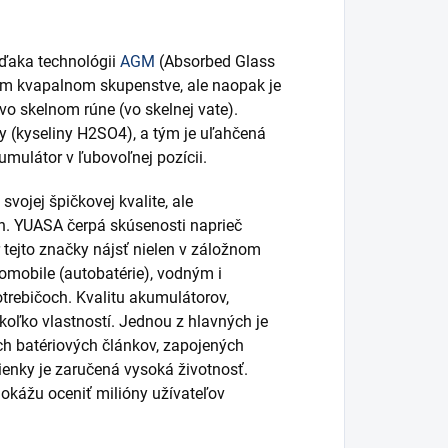
Vďaka technológii
AGM
(Absorbed Glass
oľnom kvapalnom skupenstve, ale naopak je
vo skelnom rúne (vo skelnej vate).
y (kyseliny H2SO4), a tým je uľahčená
umulátor v ľubovoľnej pozícii.
vojej špičkovej kvalite, ale
n. YUASA čerpá skúsenosti naprieč
ejto značky nájsť nielen v záložnom
tomobile (autobatérie), vodným i
otrebičoch. Kvalitu akumulátorov,
koľko vlastností. Jednou z hlavných je
ch batériových článkov, zapojených
mienky je zaručená vysoká životnosť.
okážu oceniť milióny užívateľov