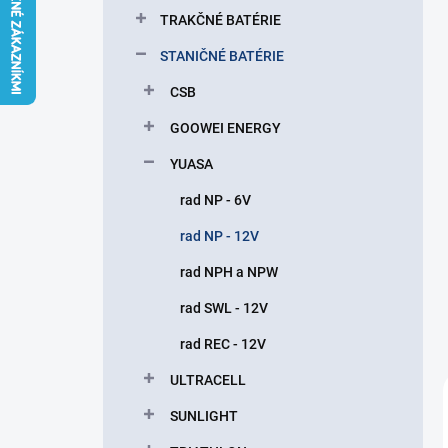
l
TRAKČNÉ BATÉRIE
STANIČNÉ BATÉRIE
CSB
GOOWEI ENERGY
YUASA
rad NP - 6V
rad NP - 12V
rad NPH a NPW
rad SWL - 12V
rad REC - 12V
ULTRACELL
SUNLIGHT