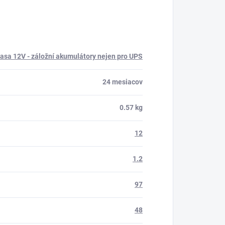
uasa 12V - záložní akumulátory nejen pro UPS
24 mesiacov
0.57 kg
12
1.2
97
48