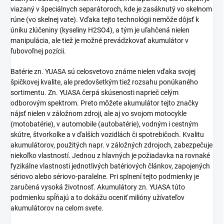
viazaný v špeciálnych separátoroch, kde je zasáknutý vo skelnom
rúne (vo skelnej vate). Vďaka tejto technológii nemôže dôjsť k
úniku zlúčeniny (kyseliny H2SO4), a tým je uľahčená nielen
manipulácia, ale tiež je možné prevádzkovať akumulátor v
ľubovoľnej pozícii.
Batérie zn. YUASA sú celosvetovo známe nielen vďaka svojej
špičkovej kvalite, ale predovšetkým tiež rozsahu ponúkaného
sortimentu. Zn. YUASA čerpá skúsenosti naprieč celým
odborovým spektrom. Preto môžete akumulátor tejto značky
nájsť nielen v záložnom zdroji, ale aj vo svojom motocykle
(motobatérie), v automobile (autobatérie), vodným i cestným
skútre, štvorkolke a v ďalších vozidlách či spotrebičoch. Kvalitu
akumulátorov, použitých napr. v záložných zdrojoch, zabezpečuje
niekoľko vlastností. Jednou z hlavných je požiadavka na rovnaké
fyzikálne vlastnosti jednotlivých batériových článkov, zapojených
sériovo alebo sériovo-paralelne. Pri splnení tejto podmienky je
zaručená vysoká životnosť. Akumulátory zn. YUASA túto
podmienku spĺňajú a to dokážu oceniť milióny užívateľov
akumulátorov na celom svete.