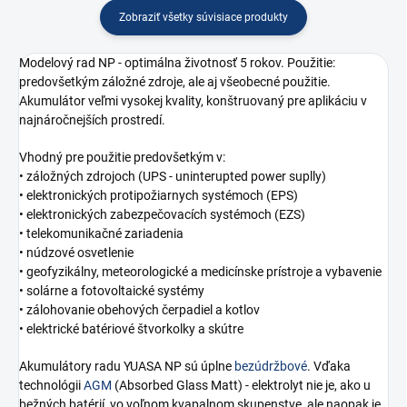
Zobraziť všetky súvisiace produkty
Modelový rad NP - optimálna životnosť 5 rokov. Použitie:
predovšetkým záložné zdroje, ale aj všeobecné použitie.
Akumulátor veľmi vysokej kvality, konštruovaný pre aplikáciu v
najnáročnejších prostredí.
Vhodný pre použitie predovšetkým v:
• záložných zdrojoch (UPS - uninterupted power suplly)
• elektronických protipožiarnych systémoch (EPS)
• elektronických zabezpečovacích systémoch (EZS)
• telekomunikačné zariadenia
• núdzové osvetlenie
• geofyzikálny, meteorologické a medicínske prístroje a vybavenie
• solárne a fotovoltaické systémy
• zálohovanie obehových čerpadiel a kotlov
• elektrické batériové štvorkolky a skútre
Akumulátory radu YUASA NP sú úplne
bezúdržbové
. Vďaka
technológii
AGM
(Absorbed Glass Matt) - elektrolyt nie je, ako u
bežných batérií, vo voľnom kvapalnom skupenstve, ale naopak je