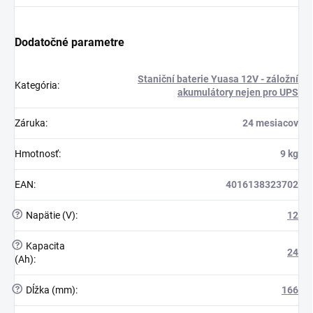
Dodatočné parametre
Staniční baterie Yuasa 12V - záložní
Kategória
:
akumulátory nejen pro UPS
Záruka
:
24 mesiacov
Hmotnosť
:
9 kg
EAN
:
4016138323702
?
Napätie (V)
:
12
?
Kapacita
24
(Ah)
:
?
Dĺžka (mm)
:
166