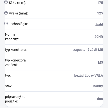
?
Šírka (mm)
:
175
?
Výška (mm)
:
125
?
Technológia
:
AGM
Norma
20HR
kapacity
:
typ konektora
:
zapustený závit M5
typ konektora
M5
značenia
:
typ
:
bezúdržbový VRLA
stav
:
nabitý
pripravený na
áno
použitie
: