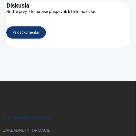
Diskusia
Buďte prvý, kto napíše príspevok k tejto položke.
Pridať komentár
Z
á
p
ä
t
i
INFORMÁCIE PRE VÁS
e
ZÁKLADNÉ INFORMÁCIE