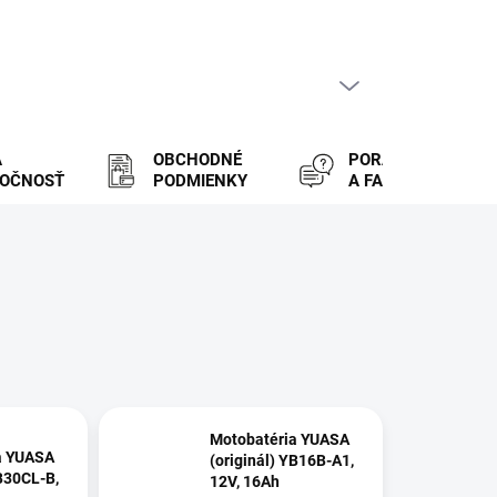
PRÁZDNY KOŠÍK
NÁKUPNÝ
KOŠÍK
A
OBCHODNÉ
PORADENSTVO
LOČNOSŤ
PODMIENKY
A FAQ
Motobatéria YUASA
a YUASA
(originál) YB16B-A1,
YB30CL-B,
12V, 16Ah