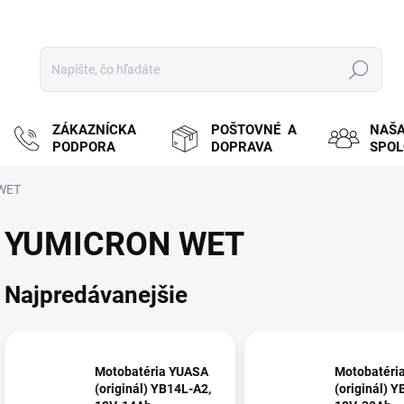
Hľadať
ZÁKAZNÍCKA
POŠTOVNÉ A
NAŠ
PODPORA
DOPRAVA
SPO
WET
YUMICRON WET
Najpredávanejšie
Motobatéria YUASA
Motobatéri
(originál) YB14L-A2,
(originál) 