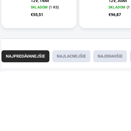
12V, 14Ah
12V, 30Ah
SKLADOM
(1 KS)
SKLADOM
(1
€55,51
€96,87
R
a
NAJPREDÁVANEJŠIE
NAJLACNEJŠIE
NAJDRAHŠIE
d
e
n
V
i
ý
E1339
e
p
p
i
r
s
o
p
d
r
u
o
k
d