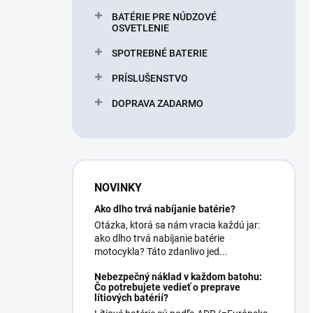
BATÉRIE PRE NÚDZOVÉ
OSVETLENIE
SPOTREBNÉ BATERIE
PRÍSLUŠENSTVO
DOPRAVA ZADARMO
NOVINKY
Ako dlho trvá nabíjanie batérie?
Otázka, ktorá sa nám vracia každú jar:
ako dlho trvá nabíjanie batérie
motocykla? Táto zdanlivo jed...
Nebezpečný náklad v každom batohu:
Čo potrebujete vedieť o preprave
lítiových batérií?