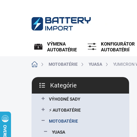
Prejsť
na
obsah
VÝMENA
KONFIGURÁTOR
AUTOBATÉRIE
AUTOBATÉRIÍ
Domov
MOTOBATÉRIE
YUASA
YUMICRON 
B
Kategórie
o
Preskočiť
č
kategórie
n
VÝHODNÉ SADY
ý
⚡ AUTOBATÉRIE
p
a
MOTOBATÉRIE
n
YUASA
e