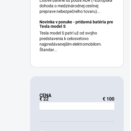
Lítiové batérie sú podľa ADR (=Európska
dohoda o medzinárodnej cestnej
preprave nebezpečného tovaru)...
Novinka v ponuke - prídavná batéria pre
Tesla model S
Tesla model S patrí už od svojho
predstavenia k celosvetovo
najpredávanejším elektromobilom.
Štandar...
CENA
€
22
€
100