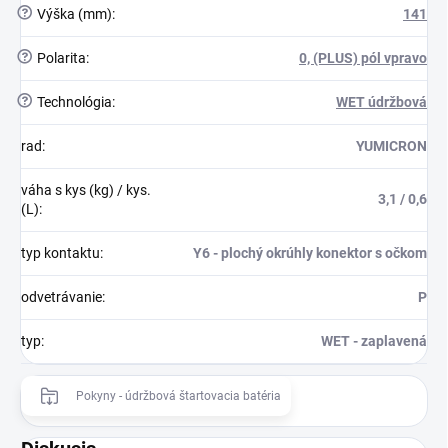
?
Výška (mm)
:
141
?
Polarita
:
0, (PLUS) pól vpravo
?
Technológia
:
WET údržbová
rad
:
YUMICRON
váha s kys (kg) / kys.
3,1 / 0,6
(L)
:
typ kontaktu
:
Y6 - plochý okrúhly konektor s očkom
odvetrávanie
:
P
typ
:
WET - zaplavená
Pokyny - údržbová štartovacia batéria