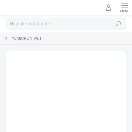
Prejsť
na
obsah
Hľadať
YUMICRON WET
ZNAČKA:
YUASA