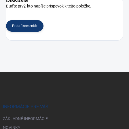
Diskusia
Buďte prvý, kto napíše príspevok k tejto položke.
Pridať komentár
Z
á
p
ä
t
i
INFORMÁCIE PRE VÁS
e
ZÁKLADNÉ INFORMÁCIE
NOVINKY