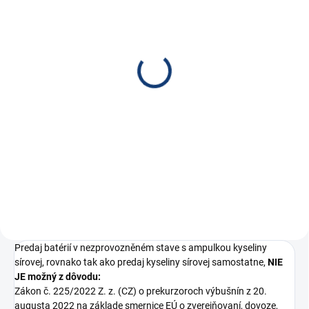
PREDAJ UKONČENÝ
TECMATE nabíjačka
OPTIMATE 4 Dual
Program, 12V - 0.8A,
TM340
€62,80
€51,06 bez DPH
Do košíka
Alternatíva: OPTIMATE TM630
Predaj batérií v nezprovozněném stave s ampulkou kyseliny
sírovej, rovnako tak ako predaj kyseliny sírovej samostatne,
NIE
JE možný z dôvodu:
Zákon č. 225/2022 Z. z. (CZ) o prekurzoroch výbušnín z 20.
augusta 2022 na základe smernice EÚ o zverejňovaní, dovoze,