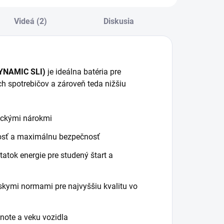
Videá (2)
Diskusia
DYNAMIC SLI)
je ideálna batéria pre
h spotrebičov a zároveň teda nižšiu
tickými nárokmi
vosť a maximálnu bezpečnosť
tok energie pre studený štart a
skymi normami pre najvyššiu kvalitu vo
ote a veku vozidla