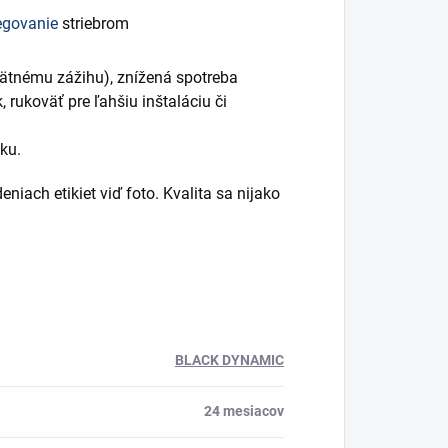
egovanie
striebrom
pätnému zážihu), znížená spotreba
, rukoväť pre ľahšiu inštaláciu či
ku.
iach etikiet viď foto. Kvalita sa nijako
BLACK DYNAMIC
24 mesiacov