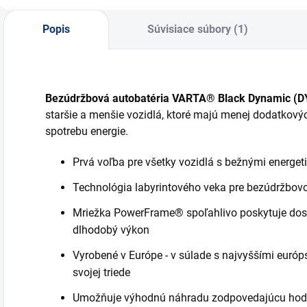
Popis
Súvisiace súbory (1)
Bezúdržbová autobatéria VARTA® Black Dynamic (
staršie a menšie vozidlá, ktoré majú menej dodatkovýc
spotrebu energie.
Prvá voľba pre všetky vozidlá s bežnými energe
Technológia labyrintového veka pre bezúdržbo
Mriežka PowerFrame® spoľahlivo poskytuje dosta
dlhodobý výkon
Vyrobené v Európe - v súlade s najvyššími európ
svojej triede
Umožňuje výhodnú náhradu zodpovedajúcu hodn