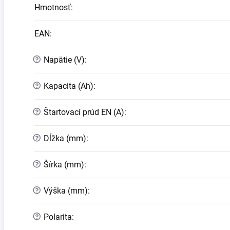
Hmotnosť
:
EAN
:
?
Napätie (V)
:
?
Kapacita (Ah)
:
?
Štartovací prúd EN (A)
:
?
Dĺžka (mm)
:
?
Šírka (mm)
:
?
Výška (mm)
:
?
Polarita
: