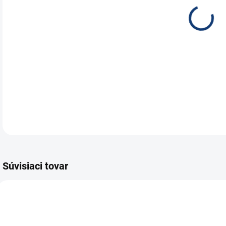
Aut
45Ah
Aut
DETA
Súvisiaci tovar
TIP
SKVELÁ PONUKA
E5876
E7349
TOP1