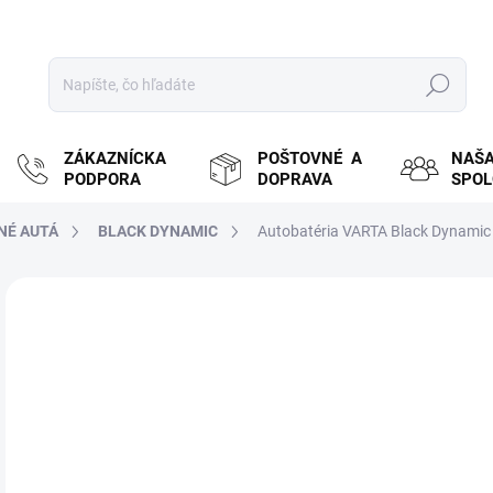
Hľadať
ZÁKAZNÍCKA
POŠTOVNÉ A
NAŠ
PODPORA
DOPRAVA
SPO
NÉ AUTÁ
BLACK DYNAMIC
Autobatéria VARTA Black Dynamic
ZNAČKA:
VARTA
MOŽ
DOR
€6
€49
Jedn
SK
cena