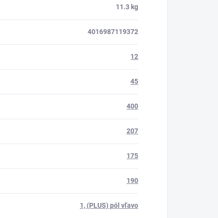
11.3 kg
4016987119372
12
45
400
207
175
190
1, (PLUS) pól vľavo