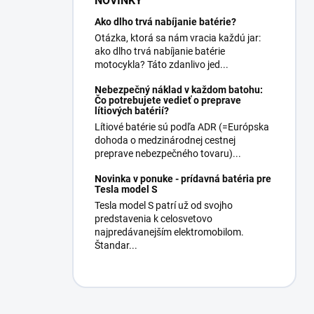
NOVINKY
Ako dlho trvá nabíjanie batérie?
Otázka, ktorá sa nám vracia každú jar:
ako dlho trvá nabíjanie batérie
motocykla? Táto zdanlivo jed...
Nebezpečný náklad v každom batohu:
Čo potrebujete vedieť o preprave
lítiových batérií?
Lítiové batérie sú podľa ADR (=Európska
dohoda o medzinárodnej cestnej
preprave nebezpečného tovaru)...
Novinka v ponuke - prídavná batéria pre
Tesla model S
Tesla model S patrí už od svojho
predstavenia k celosvetovo
najpredávanejším elektromobilom.
Štandar...