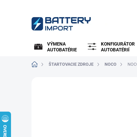
Prejsť
na
obsah
VÝMENA
KONFIGURÁTOR
AUTOBATÉRIE
AUTOBATÉRIÍ
Domov
ŠTARTOVACIE ZDROJE
NOCO
NOCO
ZNAČKA:
NOCO
SKVELÁ PONUKA
TOP1