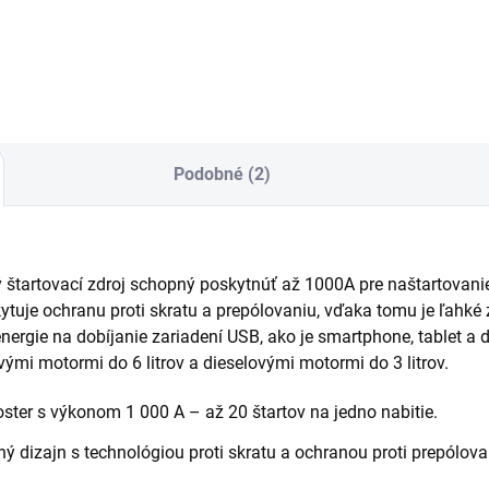
GB40, GB50, GBX45
Podobné (2)
ý štartovací zdroj schopný poskytnúť až 1000A pre naštartovan
tuje ochranu proti skratu a prepólovaniu, vďaka tomu je ľahké 
nergie na dobíjanie zariadení USB, ako je smartphone, tablet a ď
ými motormi do 6 litrov a dieselovými motormi do 3 litrov.
ster s výkonom 1 000 A – až 20 štartov na jedno nabitie.
 dizajn s technológiou proti skratu a ochranou proti prepólova