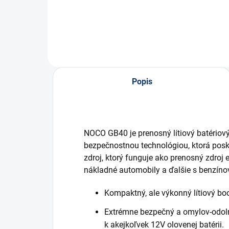
Popis
NOCO GB40 je prenosný lítiový batériov
bezpečnostnou technológiou, ktorá posky
zdroj, ktorý funguje ako prenosný zdroj e
nákladné automobily a ďalšie s benzínov
Kompaktný, ale výkonný lítiový boo
Extrémne bezpečný a omylov-odolný
k akejkoľvek 12V olovenej batérii.