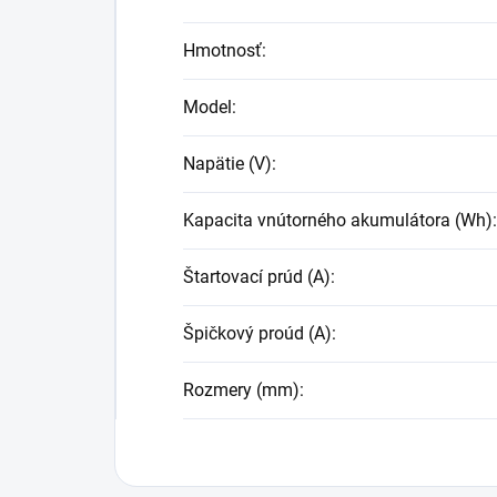
Hmotnosť
:
Model
:
Napätie (V)
:
Kapacita vnútorného akumulátora (Wh)
:
Štartovací prúd (A)
:
Špičkový proúd (A)
:
Rozmery (mm)
: