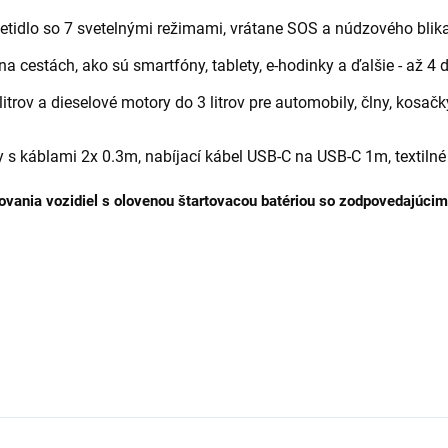
tidlo so 7 svetelnými režimami, vrátane SOS a núdzového blika
a cestách, ako sú smartfóny, tablety, e-hodinky a ďalšie - až 4 
trov a dieselové motory do 3 litrov pre automobily, člny, kosačk
 s káblami 2x 0.3m, nabíjací kábel USB-C na USB-C 1m, textilné 
rtovania vozidiel s olovenou štartovacou batériou so zodpovedajúc