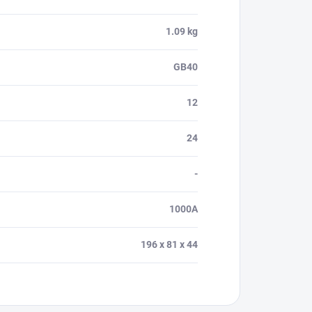
1.09 kg
GB40
12
24
-
1000A
196 x 81 x 44