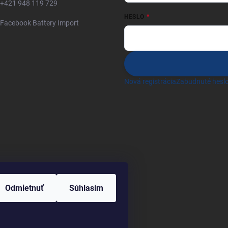
+421 948 119 729
HESLO
Facebook Battery Import
Nová registrácia
Zabudnuté hesl
Odmietnuť
Súhlasím