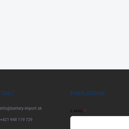
TAKT
PRIHLÁSENIE
info
@
battery-import.sk
E-MAIL
+421 948 119 729