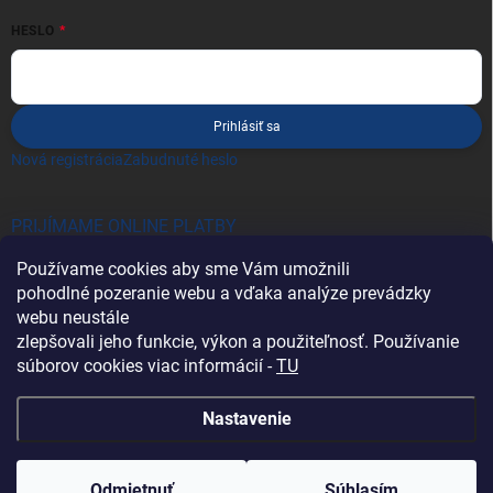
HESLO
Prihlásiť sa
Nová registrácia
Zabudnuté heslo
PRIJÍMAME ONLINE PLATBY
Používame cookies aby sme Vám umožnili
pohodlné pozeranie webu a vďaka analýze prevádzky
webu neustále
zlepšovali jeho funkcie, výkon a použiteľnosť. Používanie
súborov cookies viac informácií -
TU
Heureka.sk
Nastavenie
Copyright 2026
Battery Import SK
. Všetky práva vyhradené.
Odmietnuť
Súhlasím