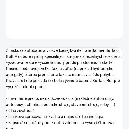
−
+
Pridať do košíka
OPÝTAŤ SA
STRÁŽIŤ
Značková autobatéria v osvedčenej kvalite, to je Banner Buffalo
Bull. V odbore výroby špeciálnych strojov / špeciálnych vozidiel sú
vyžadované stále vyššie hodnoty prúdu pri studenom štarte.
Príčinu predstavuje veľká ťažná záťaž (napríklad hydraulické
agregáty), ktorou je pri štarte takisto nutné uviesť do pohybu.
Práve pre tieto požiadavky bola vyvinutá batéria Buffalo Bull pre
vysoké hodnoty prúdu.
• navrhnuté pre rôzne úžitkové vozidlá (nákladné automobily,
autobusy, poľnohospodárske stroje, stavebné stroje, rolby, ...)
• dlhá životnosť
• špičkové spracovanie, kvalita a najnovšie technológie
• kapsové separátory pre zkratuvzdornost a vysoký štartovací
prúd