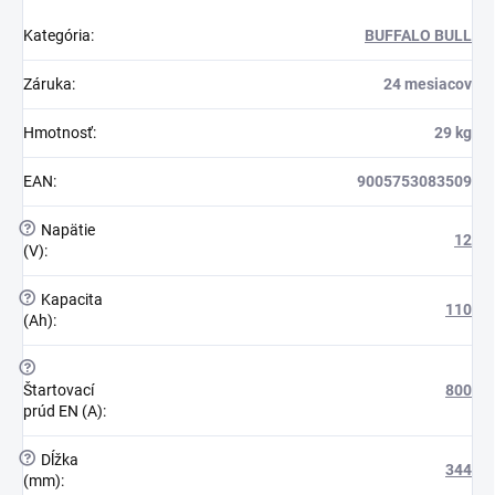
Kategória
:
BUFFALO BULL
Záruka
:
24 mesiacov
Hmotnosť
:
29 kg
EAN
:
9005753083509
?
Napätie
12
(V)
:
?
Kapacita
110
(Ah)
:
?
Štartovací
800
prúd EN (A)
:
?
Dĺžka
344
(mm)
: