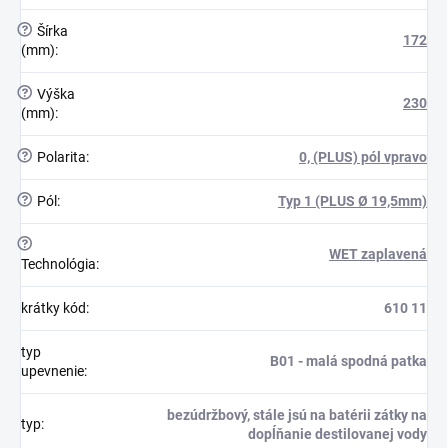
?
Šírka
172
(mm)
:
?
Výška
230
(mm)
:
?
Polarita
:
0, (PLUS) pól vpravo
?
Pól
:
Typ 1 (PLUS Ø 19,5mm)
?
WET zaplavená
Technológia
:
krátky kód
:
610 11
typ
B01 - malá spodná patka
upevnenie
:
bezúdržbový, stále jsú na batérii zátky na
typ
:
dopĺňanie destilovanej vody