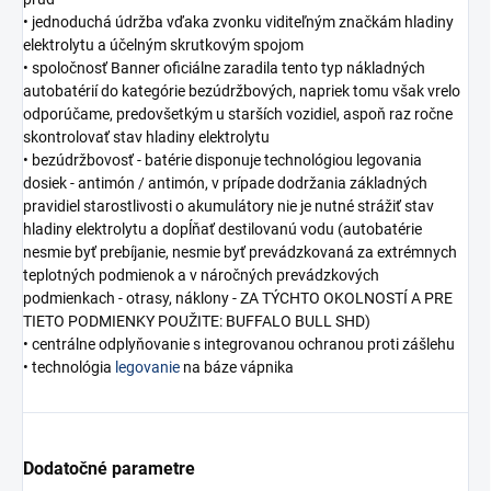
• jednoduchá údržba vďaka zvonku viditeľným značkám hladiny
elektrolytu a účelným skrutkovým spojom
• spoločnosť Banner oficiálne zaradila tento typ nákladných
autobatérií do kategórie bezúdržbových, napriek tomu však vrelo
odporúčame, predovšetkým u starších vozidiel, aspoň raz ročne
skontrolovať stav hladiny elektrolytu
• bezúdržbovosť - batérie disponuje technológiou legovania
dosiek - antimón / antimón, v prípade dodržania základných
pravidiel starostlivosti o akumulátory nie je nutné strážiť stav
hladiny elektrolytu a dopĺňať destilovanú vodu (autobatérie
nesmie byť prebíjanie, nesmie byť prevádzkovaná za extrémnych
teplotných podmienok a v náročných prevádzkových
podmienkach - otrasy, náklony - ZA TÝCHTO OKOLNOSTÍ A PRE
TIETO PODMIENKY POUŽITE: BUFFALO BULL SHD)
• centrálne odplyňovanie s integrovanou ochranou proti zášlehu
• technológia
legovanie
na báze vápnika
Dodatočné parametre