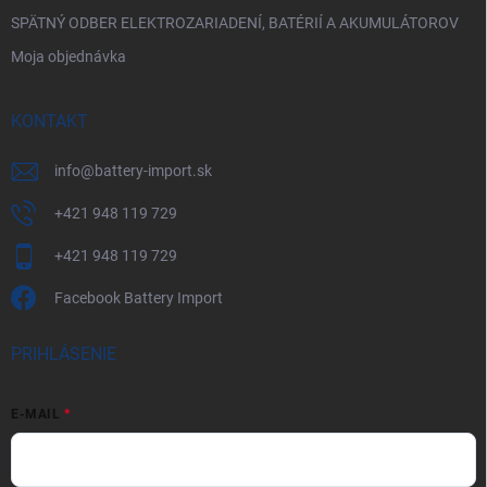
SPÄTNÝ ODBER ELEKTROZARIADENÍ, BATÉRIÍ A AKUMULÁTOROV
Moja objednávka
KONTAKT
info
@
battery-import.sk
+421 948 119 729
+421 948 119 729
Facebook Battery Import
PRIHLÁSENIE
E-MAIL