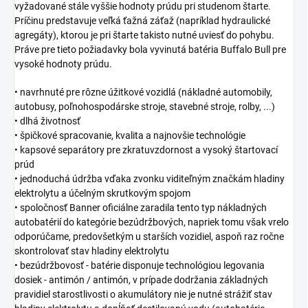
vyžadované stále vyššie hodnoty prúdu pri studenom štarte.
Príčinu predstavuje veľká ťažná záťaž (napríklad hydraulické
agregáty), ktorou je pri štarte takisto nutné uviesť do pohybu.
Práve pre tieto požiadavky bola vyvinutá batéria Buffalo Bull pre
vysoké hodnoty prúdu.
• navrhnuté pre rôzne úžitkové vozidlá (nákladné automobily,
autobusy, poľnohospodárske stroje, stavebné stroje, rolby, ...)
• dlhá životnosť
• špičkové spracovanie, kvalita a najnovšie technológie
• kapsové separátory pre zkratuvzdornost a vysoký štartovací
prúd
• jednoduchá údržba vďaka zvonku viditeľným značkám hladiny
elektrolytu a účelným skrutkovým spojom
• spoločnosť Banner oficiálne zaradila tento typ nákladných
autobatérií do kategórie bezúdržbových, napriek tomu však vrelo
odporúčame, predovšetkým u starších vozidiel, aspoň raz ročne
skontrolovať stav hladiny elektrolytu
• bezúdržbovosť - batérie disponuje technológiou legovania
dosiek - antimón / antimón, v prípade dodržania základných
pravidiel starostlivosti o akumulátory nie je nutné strážiť stav