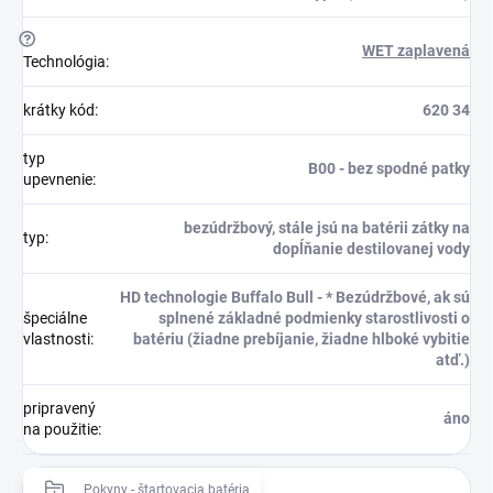
?
WET zaplavená
Technológia
:
krátky kód
:
620 34
typ
B00 - bez spodné patky
upevnenie
:
bezúdržbový, stále jsú na batérii zátky na
typ
:
dopĺňanie destilovanej vody
HD technologie Buffalo Bull - * Bezúdržbové, ak sú
špeciálne
splnené základné podmienky starostlivosti o
vlastnosti
:
batériu (žiadne prebíjanie, žiadne hlboké vybitie
atď.)
pripravený
áno
na použitie
:
Pokyny - štartovacia batéria