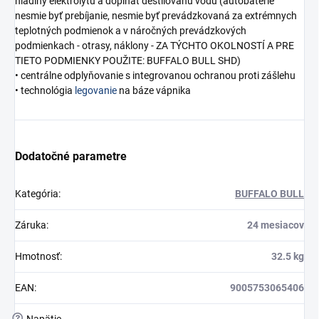
hladiny elektrolytu a dopĺňať destilovanú vodu (autobatérie
nesmie byť prebíjanie, nesmie byť prevádzkovaná za extrémnych
teplotných podmienok a v náročných prevádzkových
podmienkach - otrasy, náklony - ZA TÝCHTO OKOLNOSTÍ A PRE
TIETO PODMIENKY POUŽITE: BUFFALO BULL SHD)
• centrálne odplyňovanie s integrovanou ochranou proti zášlehu
• technológia
legovanie
na báze vápnika
Dodatočné parametre
Kategória
:
BUFFALO BULL
Záruka
:
24 mesiacov
Hmotnosť
:
32.5 kg
EAN
:
9005753065406
?
Napätie