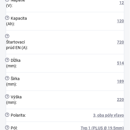
12
(V)
:
?
Kapacita
120
(Ah)
:
?
Štartovací
720
prúd EN (A)
:
?
Dĺžka
514
(mm)
:
?
Šírka
189
(mm)
:
?
Výška
220
(mm)
:
?
Polarita
:
3, oba póly vľavo
?
Pól
:
Typ 1 (PLUS Ø 19,5mm)