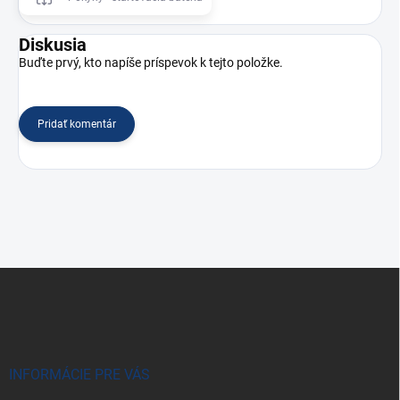
Diskusia
Buďte prvý, kto napíše príspevok k tejto položke.
Pridať komentár
Z
á
p
ä
t
i
INFORMÁCIE PRE VÁS
e