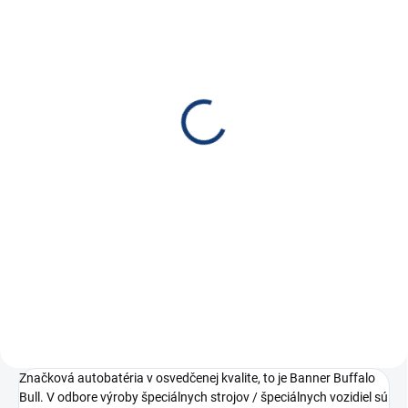
SKLADOM
(40 KS)
Nabíjačka FST ABC-
1210D, 12V, 10A
€83,90
€68,21 bez DPH
Do košíka
Automatická nabíjačka FST pre
nabíjanie olovených batérií.
Nabíjačka FST ABC-1210D, 12V,
10A
Značková autobatéria v osvedčenej kvalite, to je Banner Buffalo
Bull. V odbore výroby špeciálnych strojov / špeciálnych vozidiel sú