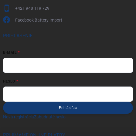
+421 948 119 729
Facebook Battery Import
PRIHLÁSENIE
E-MAIL
HESLO
Prihlásiť sa
Nová registrácia
Zabudnuté heslo
PRIJÍMAME ONLINE PLATBY