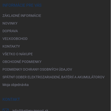
i
INFORMÁCIE PRE VÁS
e
ZÁKLADNÉ INFORMÁCIE
NOVINKY
DOPRAVA
VEĽKOOBCHOD
KONTAKTY
VŠETKO O NÁKUPE
OBCHODNÉ PODMIENKY
PODMIENKY OCHRANY OSOBNÝCH ÚDAJOV
SPÄTNÝ ODBER ELEKTROZARIADENÍ, BATÉRIÍ A AKUMULÁTOROV
Moja objednávka
KONTAKT
info
@
battery-import.sk