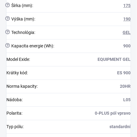
?
Šírka (mm)
:
175
?
Výška (mm)
:
190
?
Technológia
:
GEL
?
Kapacita energie (Wh)
:
900
Model Exide
:
EQUIPMENT GEL
Krátky kód
:
ES 900
Norma kapacity
:
20HR
Nádoba
:
L05
Polarita
:
0-PLUS pól vpravo
Typ pólu
:
standardní