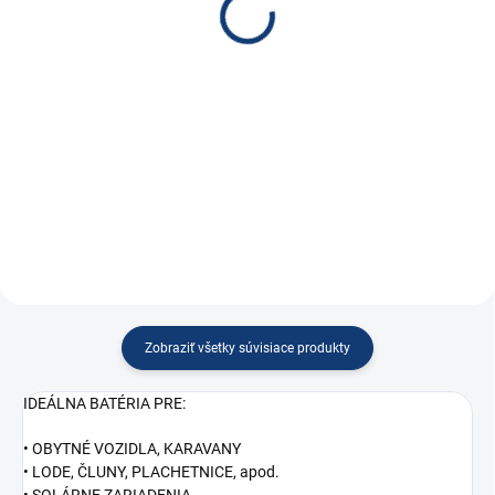
€29,10
€43,10
€23,66 bez DPH
€35,04 bez DPH
Do košíka
Do košíka
Aktívny balancér pre sériovo
Ochrana batérie BatteryProtect
zapojené 12V batérie
Zobraziť všetky súvisiace produkty
IDEÁLNA BATÉRIA PRE:
• OBYTNÉ VOZIDLA, KARAVANY
• LODE, ČLUNY, PLACHETNICE, apod.
• SOLÁRNE ZARIADENIA