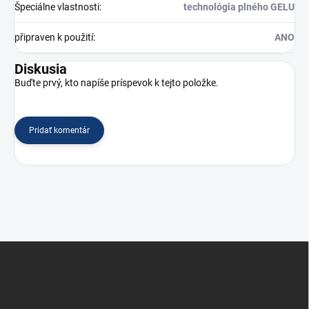
Špeciálne vlastnosti
:
technológia plného GELU
připraven k použití
:
ANO
Diskusia
Buďte prvý, kto napíše príspevok k tejto položke.
Pridať komentár
Z
á
p
ä
t