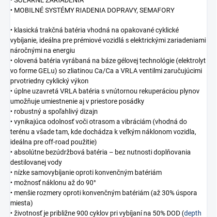
• MOBILNÉ SYSTÉMY RIADENIA DOPRAVY, SEMAFORY
• klasická trakčná batéria vhodná na opakované cyklické
vybíjanie, ideálna pre prémiové vozidlá s elektrickými zariadeniami
náročnými na energiu
• olovená batéria vyrábaná na báze gélovej technológie (elektrolyt
vo forme GELu) so zliatinou Ca/Ca a VRLA ventilmi zaručujúcimi
prvotriedny cyklický výkon
• úplne uzavretá VRLA batéria s vnútornou rekuperáciou plynov
umožňuje umiestnenie aj v priestore posádky
• robustný a spoľahlivý dizajn
• vynikajúca odolnosť voči otrasom a vibráciám (vhodná do
terénu a všade tam, kde dochádza k veľkým náklonom vozidla,
ideálna pre off-road použitie)
• absolútne bezúdržbová batéria – bez nutnosti doplňovania
destilovanej vody
• nízke samovybíjanie oproti konvenčným batériám
• možnosť náklonu až do 90°
• menšie rozmery oproti konvenčným batériám (až 30% úspora
miesta)
• životnosť je približne 900 cyklov pri vybíjaní na 50% DOD (
depth