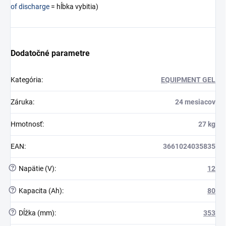
of discharge
= hĺbka vybitia)
Dodatočné parametre
Kategória
:
EQUIPMENT GEL
Záruka
:
24 mesiacov
Hmotnosť
:
27 kg
EAN
:
3661024035835
?
Napätie (V)
:
12
?
Kapacita (Ah)
:
80
?
Dĺžka (mm)
:
353