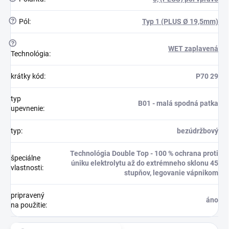
?
Pól
:
Typ 1 (PLUS Ø 19,5mm)
?
WET zaplavená
Technológia
:
krátky kód
:
P70 29
typ
B01 - malá spodná patka
upevnenie
:
typ
:
bezúdržbový
Technológia Double Top - 100 % ochrana proti
špeciálne
úniku elektrolytu až do extrémneho sklonu 45
vlastnosti
:
stupňov, legovanie vápnikom
pripravený
áno
na použitie
: