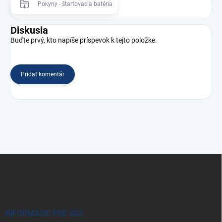
Pokyny - štartovacia batéria
Diskusia
Buďte prvý, kto napíše príspevok k tejto položke.
Pridať komentár
Z
á
p
ä
t
i
INFORMÁCIE PRE VÁS