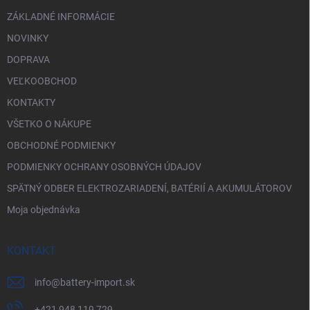
e
ZÁKLADNÉ INFORMÁCIE
NOVINKY
DOPRAVA
VEĽKOOBCHOD
KONTAKTY
VŠETKO O NÁKUPE
OBCHODNÉ PODMIENKY
PODMIENKY OCHRANY OSOBNÝCH ÚDAJOV
SPÄTNÝ ODBER ELEKTROZARIADENÍ, BATÉRIÍ A AKUMULÁTOROV
Moja objednávka
KONTAKT
info
@
battery-import.sk
+421 948 119 729