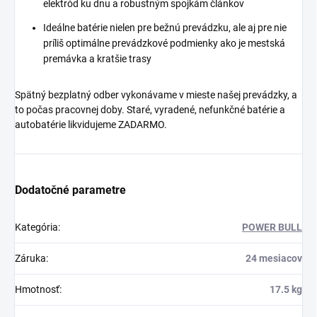
elektród ku dnu a robustným spojkám článkov
Ideálne batérie nielen pre bežnú prevádzku, ale aj pre nie
príliš optimálne prevádzkové podmienky ako je mestská
premávka a kratšie trasy
Spätný bezplatný odber vykonávame v mieste našej prevádzky, a
to počas pracovnej doby. Staré, vyradené, nefunkčné batérie a
autobatérie likvidujeme ZADARMO.
Dodatočné parametre
Kategória
:
POWER BULL
Záruka
:
24 mesiacov
Hmotnosť
:
17.5 kg