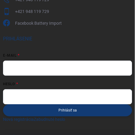
+421 948 119 729
Facebook Battery Import
PRIHLÁSENIE
E-MAIL
HESLO
Prihlásiť sa
Nová registrácia
Zabudnuté heslo