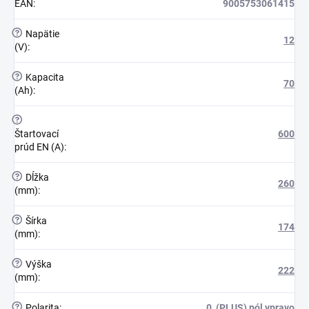
EAN
:
9005753061415
?
Napätie
12
(V)
:
?
Kapacita
70
(Ah)
:
?
Štartovací
600
prúd EN (A)
:
?
Dĺžka
260
(mm)
:
?
Šírka
174
(mm)
:
?
Výška
222
(mm)
:
?
Polarita
:
0, (PLUS) pól vpravo