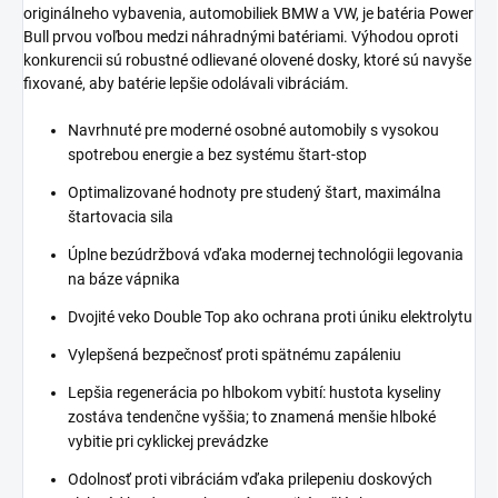
originálneho vybavenia, automobiliek BMW a VW, je batéria Power
Bull prvou voľbou medzi náhradnými batériami. Výhodou oproti
konkurencii sú robustné odlievané olovené dosky, ktoré sú navyše
fixované, aby batérie lepšie odolávali vibráciám.
Navrhnuté pre moderné osobné automobily s vysokou
spotrebou energie a bez systému štart-stop
Optimalizované hodnoty pre studený štart, maximálna
štartovacia sila
Úplne bezúdržbová vďaka modernej technológii legovania
na báze vápnika
Dvojité veko Double Top ako ochrana proti úniku elektrolytu
Vylepšená bezpečnosť proti spätnému zapáleniu
Lepšia regenerácia po hlbokom vybití: hustota kyseliny
zostáva tendenčne vyššia; to znamená menšie hlboké
vybitie pri cyklickej prevádzke
Odolnosť proti vibráciám vďaka prilepeniu doskových