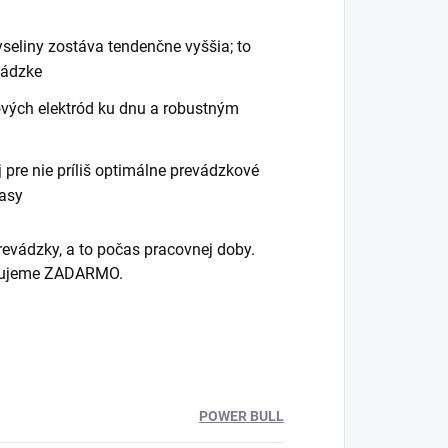
u
yseliny zostáva tendenčne vyššia; to
vádzke
ových elektród ku dnu a robustným
j pre nie príliš optimálne prevádzkové
rasy
evádzky, a to počas pracovnej doby.
vidujeme ZADARMO.
POWER BULL