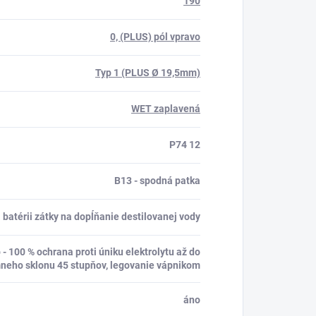
190
0, (PLUS) pól vpravo
Typ 1 (PLUS Ø 19,5mm)
WET zaplavená
P74 12
B13 - spodná patka
 batérii zátky na dopĺňanie destilovanej vody
- 100 % ochrana proti úniku elektrolytu až do
neho sklonu 45 stupňov, legovanie vápnikom
áno