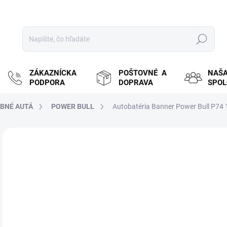
Hľadať
ZÁKAZNÍCKA
POŠTOVNÉ A
NAŠ
PODPORA
DOPRAVA
SPO
BNÉ AUTÁ
POWER BULL
Autobatéria Banner Power Bull P74 
ZNAČKA:
BANNER
MOŽ
DOR
€
€87
Jedn
SK
cena