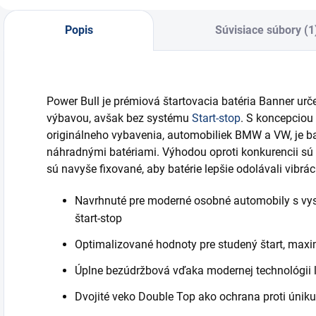
Popis
Súvisiace súbory (1
Power Bull je prémiová štartovacia batéria Banner ur
výbavou, avšak bez systému
Start-stop
. S koncepciou
originálneho vybavenia, automobiliek BMW a VW, je b
náhradnými batériami. Výhodou oproti konkurencii sú 
sú navyše fixované, aby batérie lepšie odolávali vibrá
Navrhnuté pre moderné osobné automobily s vy
štart-stop
Optimalizované hodnoty pre studený štart, maxim
Úplne bezúdržbová vďaka modernej technológii 
Dvojité veko Double Top ako ochrana proti úniku 