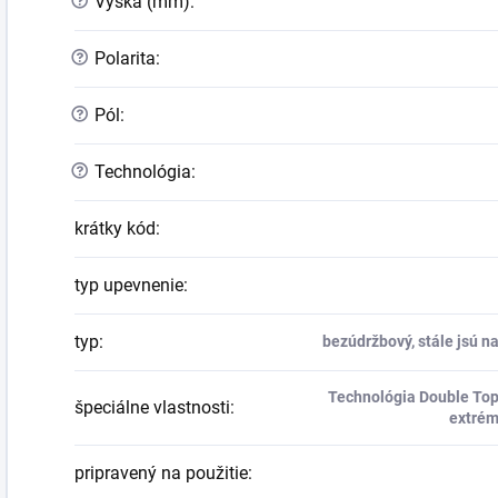
?
Výška (mm)
:
?
Polarita
:
?
Pól
:
?
Technológia
:
krátky kód
:
typ upevnenie
:
typ
:
bezúdržbový, stále jsú na
Technológia Double Top 
špeciálne vlastnosti
:
extrém
pripravený na použitie
: