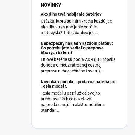
NOVINKY
Ako dlho trvá nabíjanie batérie?
Otázka, ktorá sa nám vracia každú jar:
ako dlho trvá nabíjanie batérie
motocykla? Táto zdanlivo jed...
Nebezpečný náklad v každom batohu:
Čo potrebujete vedieť o preprave
lítiových batérií?
Lítiové batérie sú podľa ADR (=Európska
dohoda o medzinárodnej cestnej
preprave nebezpečného tovaru)...
Novinka v ponuke - prídavná batéria pre
Tesla model S
Tesla model S patrí už od svojho
predstavenia k celosvetovo
najpredávanejším elektromobilom.
Štandar...