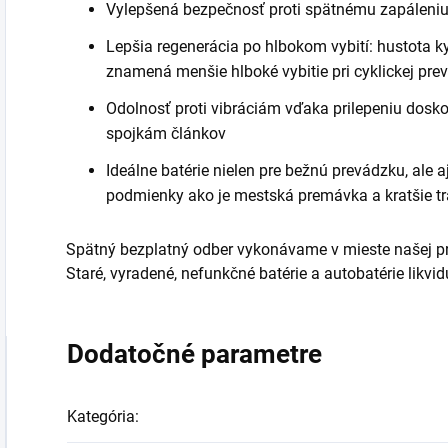
Vylepšená bezpečnosť proti spätnému zapáleni
Lepšia regenerácia po hlbokom vybití: hustota k
znamená menšie hlboké vybitie pri cyklickej pre
Odolnosť proti vibráciám vďaka prilepeniu dosk
spojkám článkov
Ideálne batérie nielen pre bežnú prevádzku, ale a
podmienky ako je mestská premávka a kratšie t
Spätný bezplatný odber vykonávame v mieste našej pr
Staré, vyradené, nefunkčné batérie a autobatérie lik
Dodatočné parametre
Kategória
: