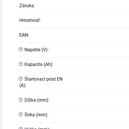
Záruka
:
Hmotnosť
:
EAN
:
?
Napätie (V)
:
?
Kapacita (Ah)
:
?
Štartovací prúd EN
(A)
:
?
Dĺžka (mm)
:
?
Šírka (mm)
: