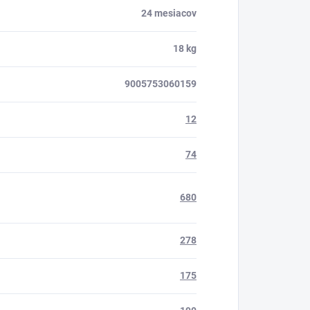
24 mesiacov
18 kg
9005753060159
12
74
680
278
175