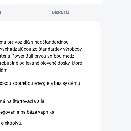
)
Diskusia
čená pre vozidlá s nadštandardnou
 vychádzajúcou zo štandardov výrobcov
atéria Power Bull prvou voľbou medzi
robustné odlievané olovené dosky, ktoré
ciám.
sokou spotrebou energie a bez systému
álna štartovacia sila
legovania na báze vápnika
elektrolytu