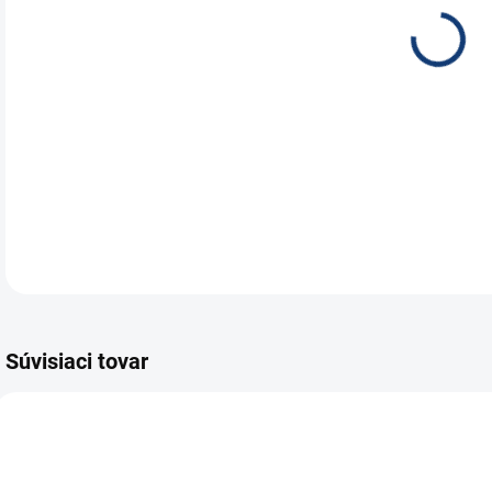
Auto
kval
DETA
Súvisiaci tovar
E5204
E7577