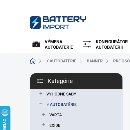
Prejsť
na
obsah
VÝMENA
KONFIGURÁTOR
AUTOBATÉRIE
AUTOBATÉRIÍ
Domov
⚡ AUTOBATÉRIE
BANNER
PRE OSO
B
Kategórie
o
Preskočiť
č
kategórie
n
VÝHODNÉ SADY
ý
⚡ AUTOBATÉRIE
p
a
VARTA
n
EXIDE
e