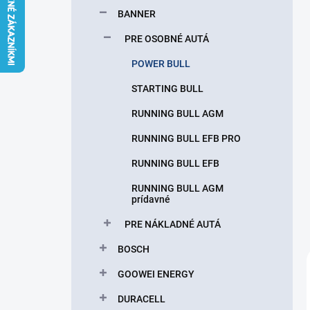
l
BANNER
PRE OSOBNÉ AUTÁ
POWER BULL
STARTING BULL
RUNNING BULL AGM
RUNNING BULL EFB PRO
RUNNING BULL EFB
RUNNING BULL AGM
prídavné
PRE NÁKLADNÉ AUTÁ
BOSCH
GOOWEI ENERGY
DURACELL