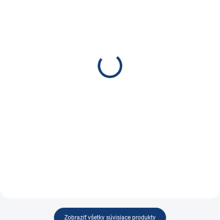
SKLADOM
ZVYČAJNE SKLADOM, EXPEDÍCIA DO
(40 KS)
7 DNÍ
Nabíjačka FST ABC-
Akusvorka - sada 2ks
1210D, 12V, 10A
€2,56
€83,90
€2,08 bez DPH
€68,21 bez DPH
Do košíka
Do košíka
Svorky na autobatérie
Automatická nabíjačka FST pre
nabíjanie olovených batérií.
Nabíjačka FST ABC-1210D, 12V,
10A
Zobraziť všetky súvisiace produkty