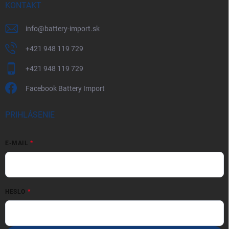
KONTAKT
info
@
battery-import.sk
+421 948 119 729
+421 948 119 729
Facebook Battery Import
PRIHLÁSENIE
E-MAIL
HESLO