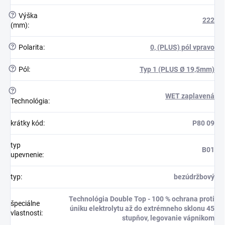
?
Výška
222
(mm)
:
?
Polarita
:
0, (PLUS) pól vpravo
?
Pól
:
Typ 1 (PLUS Ø 19,5mm)
?
WET zaplavená
Technológia
:
krátky kód
:
P80 09
typ
B01
upevnenie
:
typ
:
bezúdržbový
Technológia Double Top - 100 % ochrana proti
špeciálne
úniku elektrolytu až do extrémneho sklonu 45
vlastnosti
:
stupňov, legovanie vápnikom