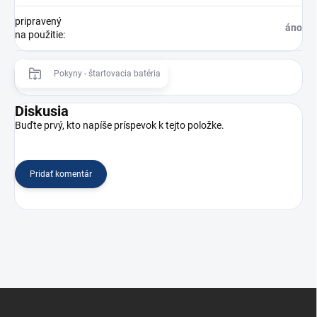
pripravený
áno
na použitie
:
Pokyny - štartovacia batéria
Diskusia
Buďte prvý, kto napíše príspevok k tejto položke.
Pridať komentár
Z
á