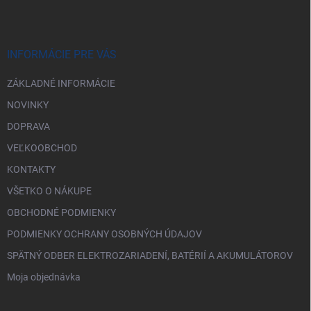
p
ä
t
i
INFORMÁCIE PRE VÁS
e
ZÁKLADNÉ INFORMÁCIE
NOVINKY
DOPRAVA
VEĽKOOBCHOD
KONTAKTY
VŠETKO O NÁKUPE
OBCHODNÉ PODMIENKY
PODMIENKY OCHRANY OSOBNÝCH ÚDAJOV
SPÄTNÝ ODBER ELEKTROZARIADENÍ, BATÉRIÍ A AKUMULÁTOROV
Moja objednávka