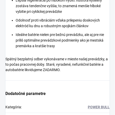
Lepšia regenerácia po hlbokom vybití: hustota kyseliny
zostáva tendenčne vyššia; to znamená menšie hlboké
vybitie pri cyklickej prevádzke
Odolnosť proti vibráciám vďaka prilepeniu doskových
elektród ku dnu a robustným spojkám článkov
Ideálne batérie nielen pre bežnú prevádzku, ale aj pre nie
príliš optimálne prevádzkové podmienky ako je mestská
premávka a kratšie trasy
Spätný bezplatný odber vykonávame v mieste našej prevádzky, a
to počas pracovnej doby. Staré, vyradené, nefunkčné batérie a
autobatérie likvidujeme ZADARMO.
Dodatočné parametre
Kategória
:
POWER BULL