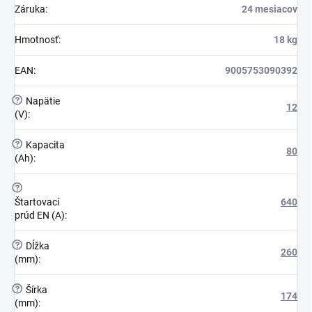
Záruka
:
24 mesiacov
Hmotnosť
:
18 kg
EAN
:
9005753090392
?
Napätie
12
(V)
:
?
Kapacita
80
(Ah)
:
?
Štartovací
640
prúd EN (A)
:
?
Dĺžka
260
(mm)
:
?
Šírka
174
(mm)
: