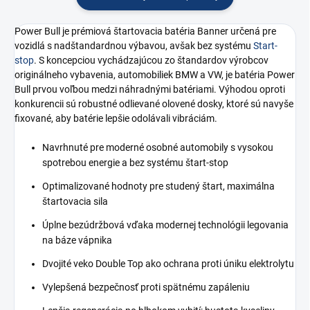
Power Bull je prémiová štartovacia batéria Banner určená pre
vozidlá s nadštandardnou výbavou, avšak bez systému
Start-
stop
. S koncepciou vychádzajúcou zo štandardov výrobcov
originálneho vybavenia, automobiliek BMW a VW, je batéria Power
Bull prvou voľbou medzi náhradnými batériami. Výhodou oproti
konkurencii sú robustné odlievané olovené dosky, ktoré sú navyše
fixované, aby batérie lepšie odolávali vibráciám.
Navrhnuté pre moderné osobné automobily s vysokou
spotrebou energie a bez systému štart-stop
Optimalizované hodnoty pre studený štart, maximálna
štartovacia sila
Úplne bezúdržbová vďaka modernej technológii legovania
na báze vápnika
Dvojité veko Double Top ako ochrana proti úniku elektrolytu
Vylepšená bezpečnosť proti spätnému zapáleniu