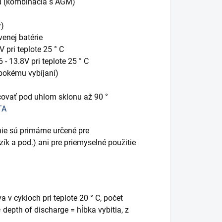
élu (kombinácia s AGM)
y)
enej batérie
 pri teplote 25 ° C
 - 13.8V pri teplote 25 ° C
lbokému vybíjaní)
racovať pod uhlom sklonu až 90 °
TA
ie sú primárne určené pre
ík a pod.) ani pre priemyselné použitie
 v cykloch pri teplote 20 ° C, počet
 depth of discharge = hĺbka vybitia, z