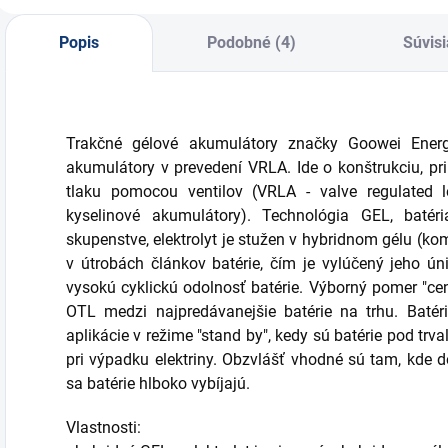
Popis
Podobné (4)
Súvisi
Trakčné gélové akumulátory značky Goowei Ener
akumulátory v prevedení VRLA. Ide o konštrukciu, pri
tlaku pomocou ventilov (VRLA - valve regulated l
kyselinové akumulátory). Technológia GEL, batér
skupenstve, elektrolyt je stužen v hybridnom gélu (k
v útrobách článkov batérie, čím je vylúčený jeho úni
vysokú cyklickú odolnosť batérie. Výborný pomer "cen
OTL medzi najpredávanejšie batérie na trhu. Baté
aplikácie v režime "stand by", kedy sú batérie pod tr
pri výpadku elektriny. Obzvlášť vhodné sú tam, kd
sa batérie hlboko vybíjajú.
Vlastnosti: