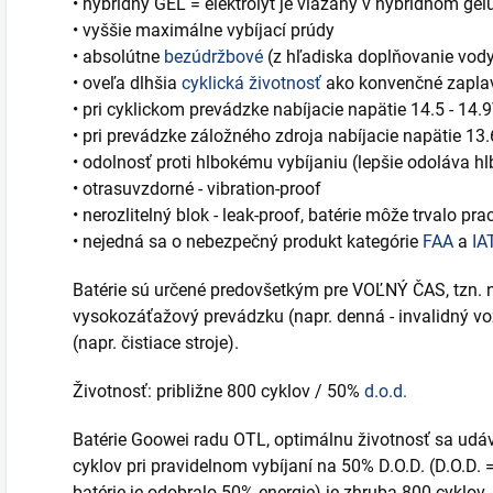
• hybridný GEL = elektrolyt je viazaný v hybridnom g
• vyššie maximálne vybíjací prúdy
• absolútne
bezúdržbové
(z hľadiska doplňovanie vod
• oveľa dlhšia
cyklická životnosť
ako konvenčné zaplav
• pri cyklickom prevádzke nabíjacie napätie 14.5 - 14.9V
• pri prevádzke záložného zdroja nabíjacie napätie 13.6
• odolnosť proti hlbokému vybíjaniu (lepšie odoláva h
• otrasuvzdorné - vibration-proof
• nerozlitelný blok - leak-proof, batérie môže trvalo p
• nejedná sa o nebezpečný produkt kategórie
FAA
a
IA
Batérie sú určené predovšetkým pre VOĽNÝ ČAS, tzn. n
vysokozáťažový prevádzku (napr. denná - invalidný voz
(napr. čistiace stroje).
Životnosť: približne 800 cyklov / 50%
d.o.d.
Batérie Goowei radu OTL, optimálnu životnosť sa udáva
cyklov pri pravidelnom vybíjaní na 50% D.O.D. (D.O.D. =
batérie je odobralo 50% energie) je zhruba 800 cyklov.