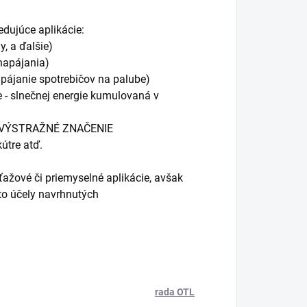
edujúce aplikácie:
y, a ďalšie)
napájania)
pájanie spotrebičov na palube)
 - slnečnej energie kumulovaná v
, VÝSTRAŽNÉ ZNAČENIE
kútre atď.
ťažové či priemyselné aplikácie, avšak
ieto účely navrhnutých
rada OTL