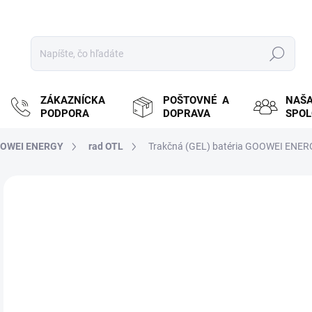
Hľadať
ZÁKAZNÍCKA
POŠTOVNÉ A
NAŠ
PODPORA
DOPRAVA
SPO
OWEI ENERGY
rad OTL
Trakčná (GEL) batéria GOOWEI ENER
ZNAČKA:
GOOWEI ENERGY
MOŽ
DOR
€3
€25
Jedn
OČA
cena