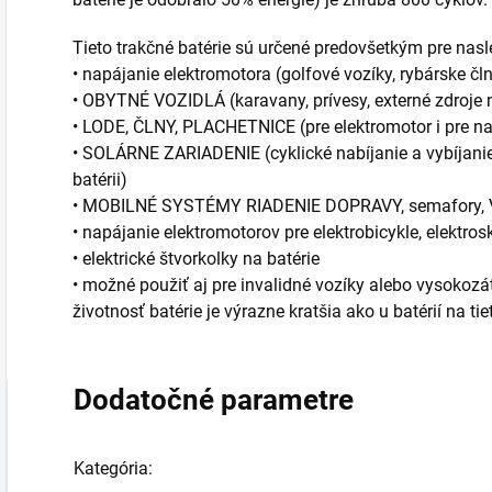
Tieto trakčné batérie sú určené predovšetkým pre nasl
• napájanie elektromotora (golfové vozíky, rybárske čln
• OBYTNÉ VOZIDLÁ (karavany, prívesy, externé zdroje 
• LODE, ČLNY, PLACHETNICE (pre elektromotor i pre na
• SOLÁRNE ZARIADENIE (cyklické nabíjanie a vybíjanie
batérii)
• MOBILNÉ SYSTÉMY RIADENIE DOPRAVY, semafory
• napájanie elektromotorov pre elektrobicykle, elektros
• elektrické štvorkolky na batérie
• možné použiť aj pre invalidné vozíky alebo vysokozá
životnosť batérie je výrazne kratšia ako u batérií na t
Dodatočné parametre
Kategória
: