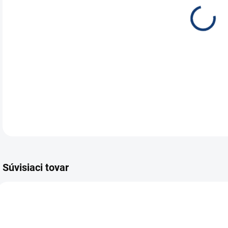
Kva
vyb
DETA
Súvisiaci tovar
E7093
E6672