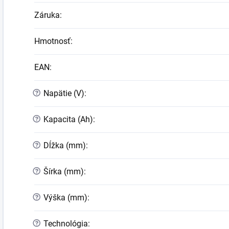
Záruka
:
Hmotnosť
:
EAN
:
?
Napätie (V)
:
?
Kapacita (Ah)
:
?
Dĺžka (mm)
:
?
Šírka (mm)
:
?
Výška (mm)
:
?
Technológia
: