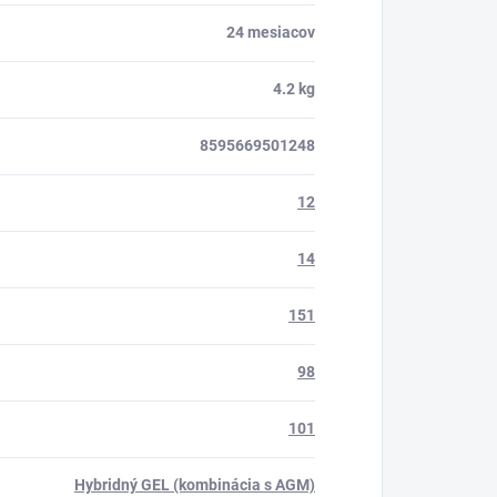
24 mesiacov
4.2 kg
8595669501248
12
14
151
98
101
Hybridný GEL (kombinácia s AGM)