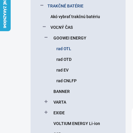
l
TRAKČNÉ BATÉRIE
Akó vybrať trakčnú batériu
VOĽNÝ ČAS
GOOWEI ENERGY
rad OTL
rad OTD
rad EV
rad CNLFP
BANNER
VARTA
EXIDE
VOLTIUM ENERGY Li-ion