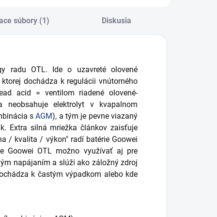
ace súbory (1)
Diskusia
gy radu OTL. Ide o uzavreté olovené
 ktorej dochádza k regulácii vnútorného
ead acid = ventilom riadené olovené-
ia neobsahuje elektrolyt v kvapalnom
ombinácia s
AGM
), a tým je pevne viazaný
k. Extra silná mriežka článkov zaisťuje
a / kvalita / výkon" radí batérie Goowei
rie Goowei OTL možno využívať aj pre
valým napájaním a slúži ako záložný zdroj
e dochádza k častým výpadkom alebo kde