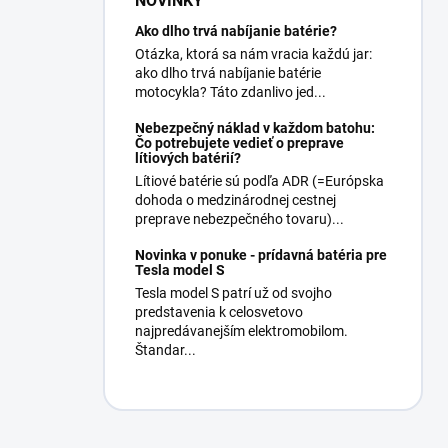
NOVINKY
Ako dlho trvá nabíjanie batérie?
Otázka, ktorá sa nám vracia každú jar:
ako dlho trvá nabíjanie batérie
motocykla? Táto zdanlivo jed...
Nebezpečný náklad v každom batohu:
Čo potrebujete vedieť o preprave
lítiových batérií?
Lítiové batérie sú podľa ADR (=Európska
dohoda o medzinárodnej cestnej
preprave nebezpečného tovaru)...
Novinka v ponuke - prídavná batéria pre
Tesla model S
Tesla model S patrí už od svojho
predstavenia k celosvetovo
najpredávanejším elektromobilom.
Štandar...