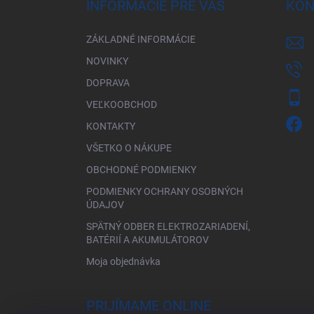
ä
INFORMÁCIE PRE VÁS
KON
t
i
ZÁKLADNÉ INFORMÁCIE
e
NOVINKY
DOPRAVA
VEĽKOOBCHOD
KONTAKTY
VŠETKO O NÁKUPE
OBCHODNÉ PODMIENKY
PODMIENKY OCHRANY OSOBNÝCH
ÚDAJOV
SPÄTNÝ ODBER ELEKTROZARIADENÍ,
BATÉRIÍ A AKUMULÁTOROV
Moja objednávka
PRIJÍMAME ONLINE