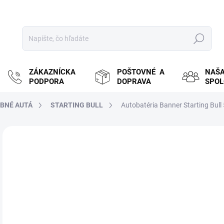
Hľadať
ZÁKAZNÍCKA
POŠTOVNÉ A
NAŠ
PODPORA
DOPRAVA
SPO
BNÉ AUTÁ
STARTING BULL
Autobatéria Banner Starting Bull
ZNAČKA:
BANNER
MOŽ
DOR
€
€89
Jedn
ZVY
cena