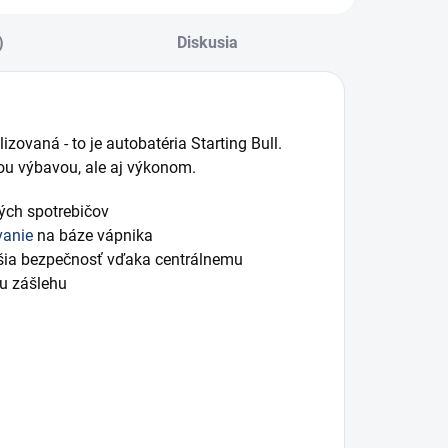
)
Diskusia
ovaná - to je autobatéria Starting Bull.
ou výbavou, ale aj výkonom.
ých spotrebičov
vanie
na báze vápnika
čšia bezpečnosť vďaka centrálnemu
u zášlehu