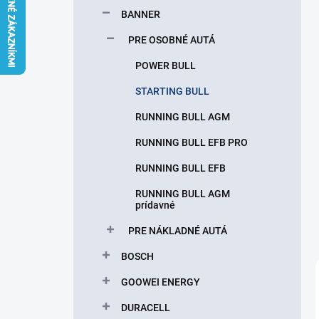
l
BANNER
PRE OSOBNÉ AUTÁ
POWER BULL
STARTING BULL
RUNNING BULL AGM
RUNNING BULL EFB PRO
RUNNING BULL EFB
RUNNING BULL AGM
prídavné
PRE NÁKLADNÉ AUTÁ
BOSCH
GOOWEI ENERGY
DURACELL