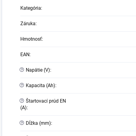
Kategória
:
Záruka
:
Hmotnosť
:
EAN
:
?
Napätie (V)
:
?
Kapacita (Ah)
:
?
Štartovací prúd EN
(A)
:
?
Dĺžka (mm)
: