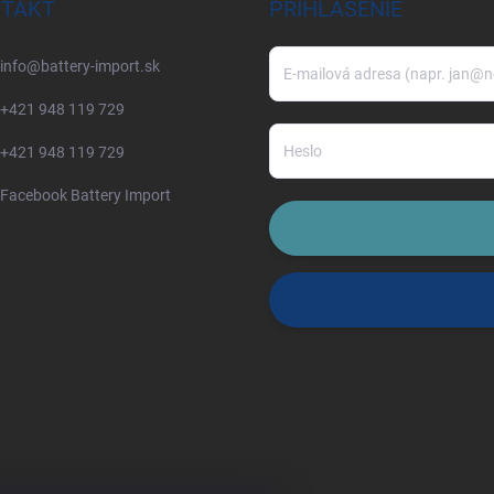
TAKT
PRIHLÁSENIE
info
@
battery-import.sk
+421 948 119 729
+421 948 119 729
Facebook Battery Import