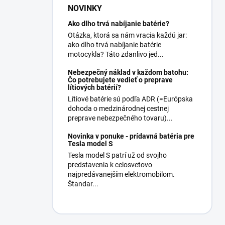
NOVINKY
Ako dlho trvá nabíjanie batérie?
Otázka, ktorá sa nám vracia každú jar:
ako dlho trvá nabíjanie batérie
motocykla? Táto zdanlivo jed...
Nebezpečný náklad v každom batohu:
Čo potrebujete vedieť o preprave
lítiových batérií?
Lítiové batérie sú podľa ADR (=Európska
dohoda o medzinárodnej cestnej
preprave nebezpečného tovaru)...
Novinka v ponuke - prídavná batéria pre
Tesla model S
Tesla model S patrí už od svojho
predstavenia k celosvetovo
najpredávanejším elektromobilom.
Štandar...