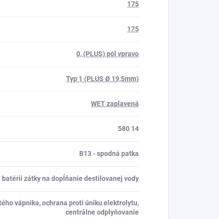
175
175
0, (PLUS) pól vpravo
Typ 1 (PLUS Ø 19,5mm)
WET zaplavená
580 14
B13 - spodná patka
 batérii zátky na dopĺňanie destilovanej vody
ého vápnika, ochrana proti úniku elektrolytu,
centrálne odplyňovanie