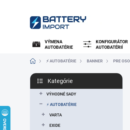
Prejsť
na
obsah
VÝMENA
KONFIGURÁTOR
AUTOBATÉRIE
AUTOBATÉRIÍ
Domov
⚡ AUTOBATÉRIE
BANNER
PRE OSO
B
Kategórie
o
Preskočiť
č
kategórie
n
VÝHODNÉ SADY
ý
⚡ AUTOBATÉRIE
p
a
VARTA
n
EXIDE
e