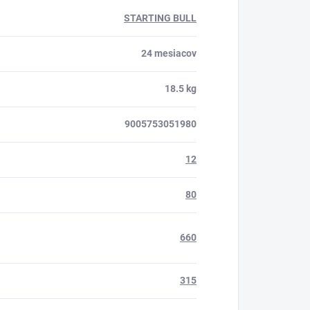
STARTING BULL
24 mesiacov
18.5 kg
9005753051980
12
80
660
315