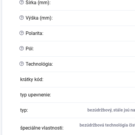
?
Šírka (mm)
:
?
Výška (mm)
:
?
Polarita
:
?
Pól
:
?
Technológia
:
krátky kód
:
typ upevnenie
:
typ
:
bezúdržbový, stále jsú na
bezúdržbová technológia čist
špeciálne vlastnosti
: