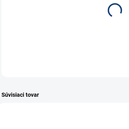
Auto
vozi
imp
DETA
Súvisiaci tovar
E5204
E7577