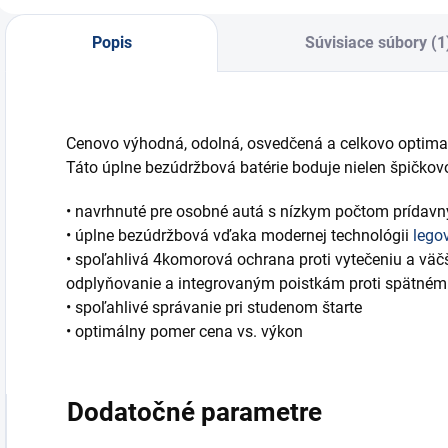
Popis
Súvisiace súbory (1
Cenovo výhodná, odolná, osvedčená a celkovo optimaliz
Táto úplne bezúdržbová batérie boduje nielen špičkov
• navrhnuté pre osobné autá s nízkym počtom prídavn
• úplne bezúdržbová vďaka modernej technológii
lego
• spoľahlivá 4komorová ochrana proti vytečeniu a vä
odplyňovanie a integrovaným poistkám proti spätném
• spoľahlivé správanie pri studenom štarte
• optimálny pomer cena vs. výkon
Dodatočné parametre