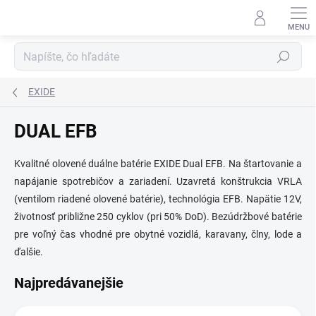
Prejsť
na
obsah
Hľadať
EXIDE
DUAL EFB
Kvalitné olovené duálne batérie EXIDE Dual EFB. Na štartovanie a
napájanie spotrebičov a zariadení. Uzavretá konštrukcia VRLA
(ventilom riadené olovené batérie), technológia EFB. Napätie 12V,
životnosť približne 250 cyklov (pri 50% DoD). Bezúdržbové batérie
pre voľný čas vhodné pre obytné vozidlá, karavany, člny, lode a
ďalšie.
Najpredávanejšie