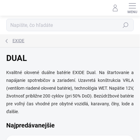
Prejsť
na
obsah
Hľadať
EXIDE
DUAL
Kvalitné olovené duálne batérie EXIDE Dual. Na štartovanie a
napájanie spotrebičov a zariadení. Uzavretá konštrukcia VRLA
(ventilom riadené olovené batérie), technológia WET. Napätie 12V,
životnosť približne 200 cyklov (pri 50% DoD). Bezúdržbové batérie
pre voľný čas vhodné pre obytné vozidlá, karavany, člny, lode a
ďalšie.
Najpredávanejšie