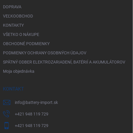
ý
p
DOPRAVA
i
VEĽKOOBCHOD
s
u
KONTAKTY
VŠETKO O NÁKUPE
OBCHODNÉ PODMIENKY
PODMIENKY OCHRANY OSOBNÝCH ÚDAJOV
SPÄTNÝ ODBER ELEKTROZARIADENÍ, BATÉRIÍ A AKUMULÁTOROV
Moja objednávka
KONTAKT
info
@
battery-import.sk
+421 948 119 729
+421 948 119 729