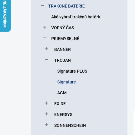
l
TRAKČNÉ BATÉRIE
Akó vybrať trakčnú batériu
VOĽNÝ ČAS
PRIEMYSELNÉ
BANNER
TROJAN
Signature PLUS
Signature
AGM
EXIDE
ENERSYS
SONNENSCHEIN