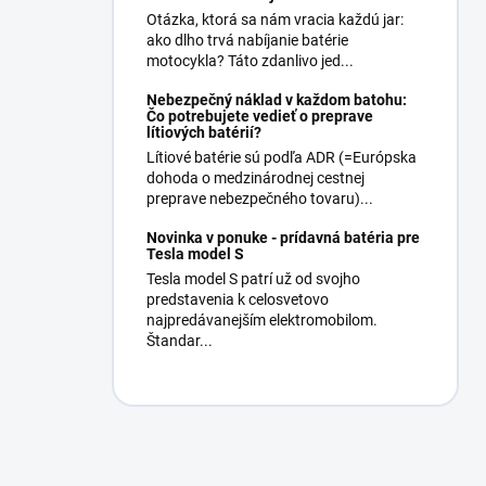
Otázka, ktorá sa nám vracia každú jar:
ako dlho trvá nabíjanie batérie
motocykla? Táto zdanlivo jed...
Nebezpečný náklad v každom batohu:
Čo potrebujete vedieť o preprave
lítiových batérií?
Lítiové batérie sú podľa ADR (=Európska
dohoda o medzinárodnej cestnej
preprave nebezpečného tovaru)...
Novinka v ponuke - prídavná batéria pre
Tesla model S
Tesla model S patrí už od svojho
predstavenia k celosvetovo
najpredávanejším elektromobilom.
Štandar...