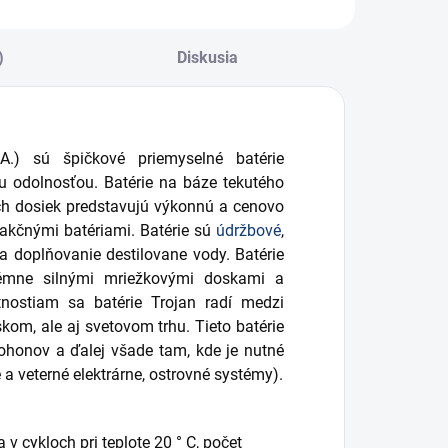
priemyselnej
prevádzke
)
Diskusia
A.) sú špičkové priemyselné batérie
u odolnosťou. Batérie na báze tekutého
ých dosiek predstavujú výkonnú a cenovo
rakčnými batériami. Batérie sú
údržbové
,
 a doplňovanie destilovane vody. Batérie
rémne silnými mriežkovými doskami a
tnostiam sa batérie Trojan radí medzi
kom, ale aj svetovom trhu. Tieto batérie
ohonov a ďalej všade tam, kde je nutné
 a veterné elektrárne, ostrovné systémy).
v cykloch pri teplote 20 ° C, počet