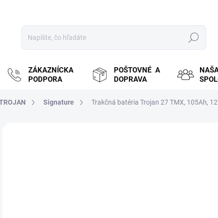
Hľadať
ZÁKAZNÍCKA
POŠTOVNÉ A
NAŠ
PODPORA
DOPRAVA
SPO
TROJAN
Signature
Trakčná batéria Trojan 27 TMX, 105Ah, 1
ZNAČKA:
TROJAN
MOŽ
DOR
€
€22
Jedn
ZVY
cena