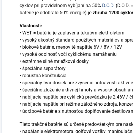
cyklov pri pravidelnom vybíjaní na 50%
D.O.D.
(D.O.D. =
batérie je odobralo 50% energie) je
zhruba 1200 cyklo
Vlastnosti:
• WET = batéria je zaplavená tekutým elektrolytom
• vysoký akostný štandard použitých materiálov a sp
• blokové batérie, menovité napätie 6V / 8V / 12V
• vysoká odolnosť voči cyklickému namáhaniu
• extrémne silné mriežkové dosky
• špeciálne separátory
• robustná konštrukcia
• špeciálny tvar dosiek pre zvýšenie priľnavosti aktívn
• špeciálne zloženie aktívnej hmoty a vysoký obsah 
• nabíjacie napätie pre cyklickú prevádzku je 2.46V / čl
• nabíjacie napätie pri režime záložného zdroja, konze
• údržbové batérie s nutnosťou doplňovanie destilova
Tieto trakčné batérie sú určené predovšetkým pre nasl
• napájanie elektromotora, golfové vozíky, manipulačná 