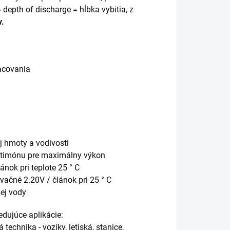
 depth of discharge = hĺbka vybitia, z
v.
racovania
ej hmoty a vodivosti
antimónu pre maximálny výkon
ánok pri teplote 25 ° C
rvačné 2.20V / článok pri 25 ° C
nej vody
edujúce aplikácie:
technika - vozíky, letiská, stanice,