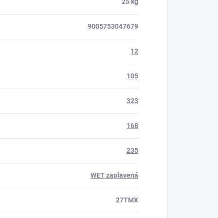
25 kg
9005753047679
12
105
323
168
235
WET zaplavená
27TMX