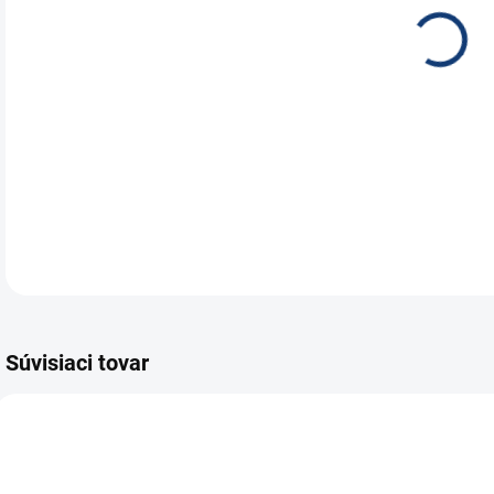
Trak
105
DETA
Súvisiaci tovar
E7265
E6302