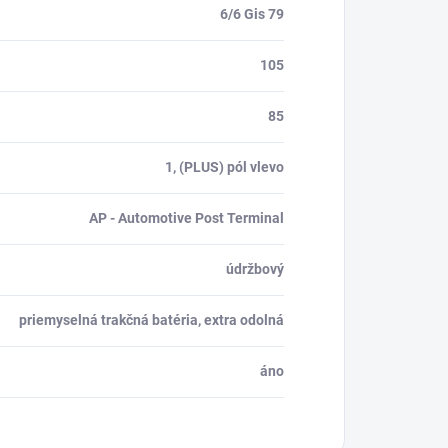
6/6 Gis 79
105
85
1, (PLUS) pól vlevo
AP - Automotive Post Terminal
údržbový
priemyselná trakčná batéria, extra odolná
áno