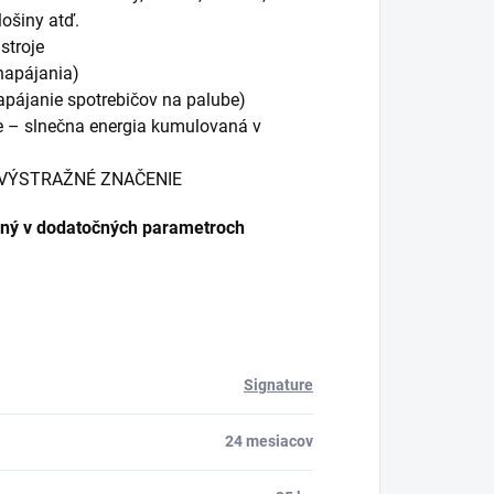
ošiny atď.
stroje
napájania)
apájanie spotrebičov na palube)
e – slnečna energia kumulovaná v
, VÝSTRAŽNÉ ZNAČENIE
edený v dodatočných parametroch
Signature
24 mesiacov