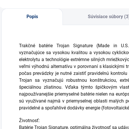
Popis
Súvisiace súbory (3
Trakčné batérie Trojan Signature (Made in U.S.
vyznačujúce sa vysokou kvalitou a vysokou cyklicko
elektrolytu a technológie extrémne silných mriežkov
veľmi výhodnú alternatívu v porovnaní s klasickými t
počas prevádzky je nutné zaistiť pravidelnú kontrolu
Trojan sa vyznačujú robustnou konštrukciou, ext
špeciálnou zliatinou. Vďaka týmto špičkovým vlas
najpoužívanejšie priemyselné batérie nielen na európs
sú využívané najmä v priemyselnej oblasti malých p
pravidelné a spoľahlivé dodávky energie (fotovoltaické
Životnosť:
Batérie Trojan Signature, optimálna životnosť sa udáva 