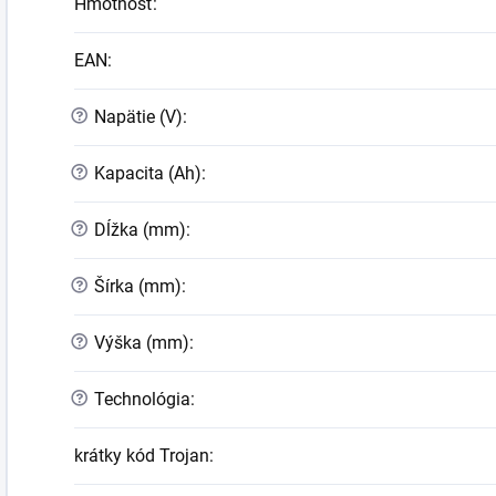
Hmotnosť
:
EAN
:
?
Napätie (V)
:
?
Kapacita (Ah)
:
?
Dĺžka (mm)
:
?
Šírka (mm)
:
?
Výška (mm)
:
?
Technológia
:
krátky kód Trojan
: