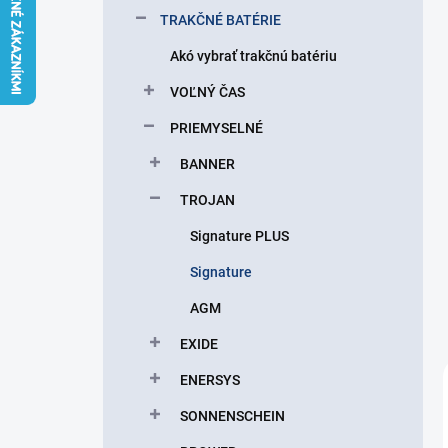
l
TRAKČNÉ BATÉRIE
Akó vybrať trakčnú batériu
VOĽNÝ ČAS
PRIEMYSELNÉ
BANNER
TROJAN
Signature PLUS
Signature
AGM
EXIDE
ENERSYS
SONNENSCHEIN