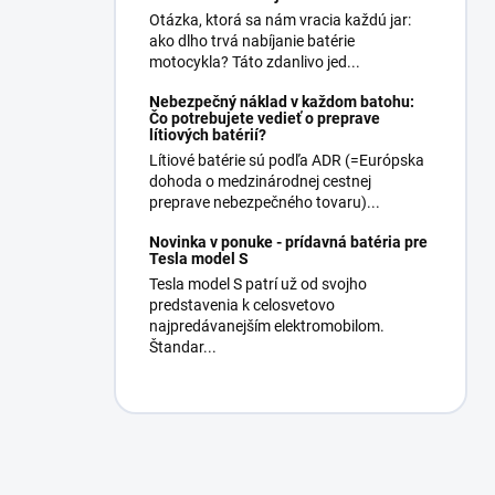
Otázka, ktorá sa nám vracia každú jar:
ako dlho trvá nabíjanie batérie
motocykla? Táto zdanlivo jed...
Nebezpečný náklad v každom batohu:
Čo potrebujete vedieť o preprave
lítiových batérií?
Lítiové batérie sú podľa ADR (=Európska
dohoda o medzinárodnej cestnej
preprave nebezpečného tovaru)...
Novinka v ponuke - prídavná batéria pre
Tesla model S
Tesla model S patrí už od svojho
predstavenia k celosvetovo
najpredávanejším elektromobilom.
Štandar...