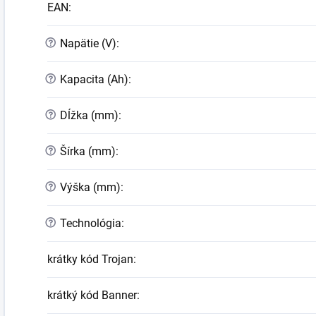
EAN
:
?
Napätie (V)
:
?
Kapacita (Ah)
:
?
Dĺžka (mm)
:
?
Šírka (mm)
:
?
Výška (mm)
:
?
Technológia
:
krátky kód Trojan
:
krátký kód Banner
: