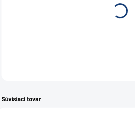
Trak
12V
DETA
Súvisiaci tovar
E7265
E6302