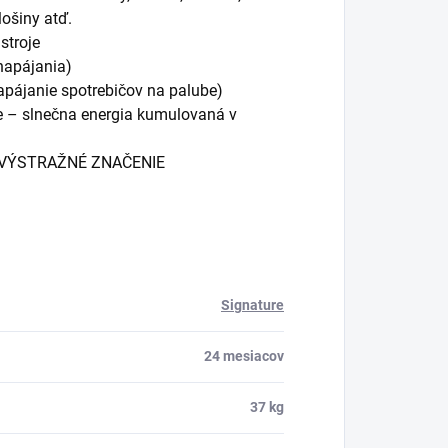
ošiny atď.
stroje
napájania)
apájanie spotrebičov na palube)
e – slnečna energia kumulovaná v
, VÝSTRAŽNÉ ZNAČENIE
Signature
24 mesiacov
37 kg