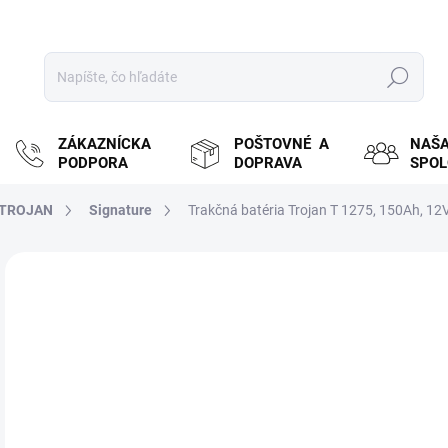
Hľadať
ZÁKAZNÍCKA
POŠTOVNÉ A
NAŠ
PODPORA
DOPRAVA
SPO
TROJAN
Signature
Trakčná batéria Trojan T 1275, 150Ah, 12
ZNAČKA:
TROJAN
MOŽ
DOR
€
€28
Jedn
ZVY
cena