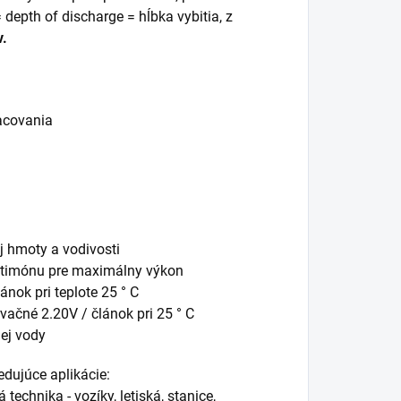
 depth of discharge = hĺbka vybitia, z
v.
racovania
ej hmoty a vodivosti
antimónu pre maximálny výkon
ánok pri teplote 25 ° C
rvačné 2.20V / článok pri 25 ° C
nej vody
edujúce aplikácie:
technika - vozíky, letiská, stanice,