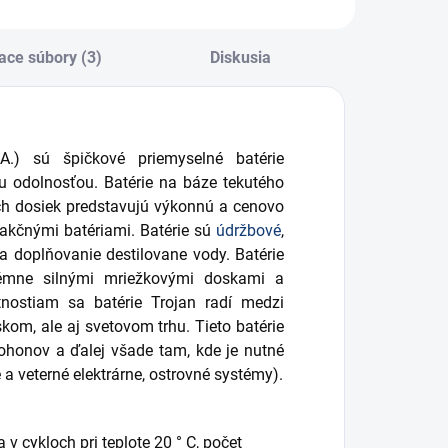
priemyselnej
prevádzke
ace súbory (3)
Diskusia
A.) sú špičkové priemyselné batérie
u odolnosťou. Batérie na báze tekutého
ých dosiek predstavujú výkonnú a cenovo
rakčnými batériami. Batérie sú
údržbové
,
 a doplňovanie destilovane vody. Batérie
rémne silnými mriežkovými doskami a
tnostiam sa batérie Trojan radí medzi
kom, ale aj svetovom trhu. Tieto batérie
ohonov a ďalej všade tam, kde je nutné
 a veterné elektrárne, ostrovné systémy).
v cykloch pri teplote 20 ° C, počet