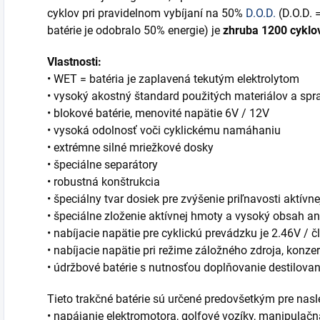
cyklov pri pravidelnom vybíjaní na 50%
D.O.D.
(D.O.D. =
batérie je odobralo 50% energie) je
zhruba 1200 cyklo
Vlastnosti:
• WET = batéria je zaplavená tekutým elektrolytom
• vysoký akostný štandard použitých materiálov a sp
• blokové batérie, menovité napätie 6V / 12V
• vysoká odolnosť voči cyklickému namáhaniu
• extrémne silné mriežkové dosky
• špeciálne separátory
• robustná konštrukcia
• špeciálny tvar dosiek pre zvýšenie priľnavosti aktívn
• špeciálne zloženie aktívnej hmoty a vysoký obsah 
• nabíjacie napätie pre cyklickú prevádzku je 2.46V / čl
• nabíjacie napätie pri režime záložného zdroja, konze
• údržbové batérie s nutnosťou doplňovanie destilova
Tieto trakčné batérie sú určené predovšetkým pre nasl
• napájanie elektromotora, golfové vozíky, manipulačná 