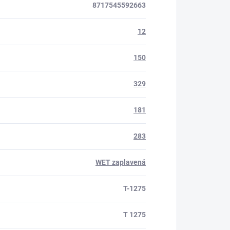
8717545592663
12
150
329
181
283
WET zaplavená
T-1275
T 1275