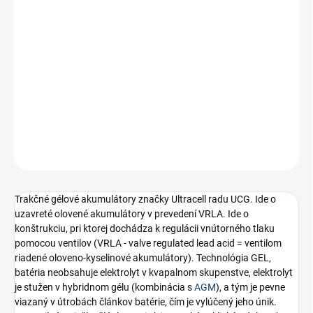
Jednotková
NA DOTAZ
cena:
Kvalitné akumulátory špeciálne navrhnuté pre hlboké vybíjanie a
opakované cyklické namáhanie.
DETAILNÉ INFORMÁCIE
−
+
Pridať do košíka
OPÝTAŤ SA
STRÁŽIŤ
Trakčné gélové akumulátory značky Ultracell radu UCG. Ide o
uzavreté olovené akumulátory v prevedení VRLA. Ide o
konštrukciu, pri ktorej dochádza k regulácii vnútorného tlaku
pomocou ventilov (VRLA - valve regulated lead acid = ventilom
riadené oloveno-kyselinové akumulátory). Technológia GEL,
batéria neobsahuje elektrolyt v kvapalnom skupenstve, elektrolyt
je stužen v hybridnom gélu (kombinácia s
AGM
), a tým je pevne
viazaný v útrobách článkov batérie, čím je vylúčený jeho únik.