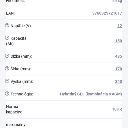
Hmotnosť
:
44 kg
EAN
:
3760325721017
?
Napätie (V)
:
12
?
Kapacita
150
(Ah)
:
?
Dĺžka (mm)
:
485
?
Šírka (mm)
:
170
?
Výška (mm)
:
240
?
Technológia
:
Hybridný GEL (kombinácia s AGM)
Norma
10HR
kapacity
:
maximálny