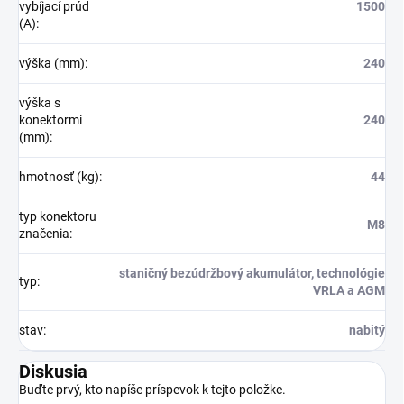
vybíjací prúd
1500
(A)
:
výška (mm)
:
240
výška s
konektormi
240
(mm)
:
hmotnosť (kg)
:
44
typ konektoru
M8
značenia
:
staničný bezúdržbový akumulátor, technológie
typ
:
VRLA a AGM
stav
:
nabitý
Diskusia
Buďte prvý, kto napíše príspevok k tejto položke.