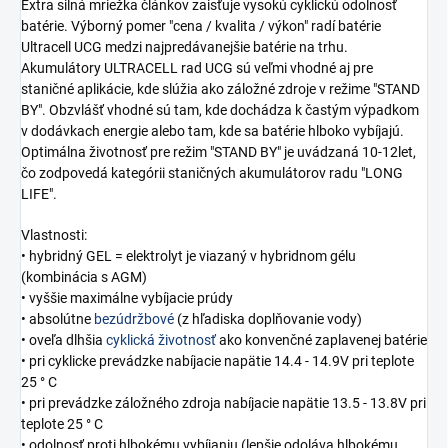
Extra silná mriežka článkov zaisťuje vysokú cyklickú odolnosť
batérie. Výborný pomer "cena / kvalita / výkon" radí batérie
Ultracell UCG medzi najpredávanejšie batérie na trhu.
Akumulátory ULTRACELL rad UCG sú veľmi vhodné aj pre
staničné aplikácie, kde slúžia ako záložné zdroje v režime "STAND
BY". Obzvlášť vhodné sú tam, kde dochádza k častým výpadkom
v dodávkach energie alebo tam, kde sa batérie hlboko vybíjajú.
Optimálna životnosť pre režim "STAND BY" je uvádzaná 10-12let,
čo zodpovedá kategórii staničných akumulátorov radu "LONG
LIFE".
Vlastnosti:
• hybridný GEL = elektrolyt je viazaný v hybridnom gélu
(kombinácia s AGM)
• vyššie maximálne vybíjacie prúdy
• absolútne
bezúdržbové
(z hľadiska doplňovanie vody)
• oveľa dlhšia
cyklická životnosť
ako konvenčné zaplavenej batérie
• pri cyklicke prevádzke nabíjacie napätie 14.4 - 14.9V pri teplote
25 ° C
• pri prevádzke záložného zdroja nabíjacie napätie 13.5 - 13.8V pri
teplote 25 ° C
• odolnosť proti hlbokému vybíjaniu (lepšie odoláva hlbokému