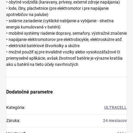
• obytné vodzidlá (karavany, prívesy, externé zdroje napájania)
• lode, člny, plachetnice (pre elektromotor i pre napájanie
spotrebičov na palube)
• solárne zariadenie (cyklické nabíjanie a vybíjanie - slnečna
energia kumulovaná v batérii)
• mobilné systémy riadenie dopravy, semafory, výstražné značenie
• napájanie elektromotorov pre elektrobicykle, elektroskútre atď.
• elektrické batériové štvorkolky a skútre
• možné použiť aj pre invalidné vozíky alebo vysokozáťažové či
priemyselné aplikácie, avšak životnosť batérie je výrazne kratšia
ako u batérií na tieto účely navrhnutých
Dodatočné parametre
Kategória
:
ULTRACELL
Záruka
:
24 mesiacov