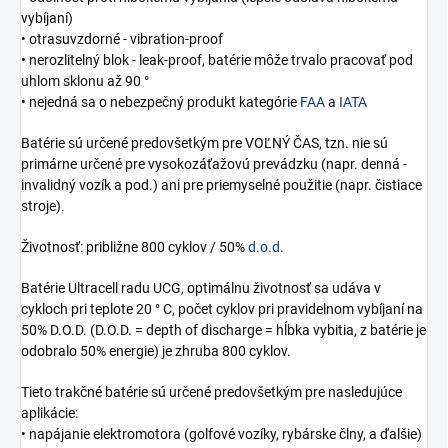
vybíjaní)
• otrasuvzdorné - vibration-proof
• nerozlitelný blok - leak-proof, batérie môže trvalo pracovať pod
uhlom sklonu až 90 °
• nejedná sa o nebezpečný produkt kategórie
FAA
a
IATA
Batérie sú určené predovšetkým pre VOĽNÝ ČAS, tzn. nie sú
primárne určené pre vysokozáťažovú prevádzku (napr. denná -
invalidný vozík a pod.) ani pre priemyselné použitie (napr. čistiace
stroje).
Životnosť: približne 800 cyklov / 50%
d.o.d.
Batérie Ultracell radu UCG, optimálnu životnosť sa udáva v
cykloch pri teplote 20 ° C, počet cyklov pri pravidelnom vybíjaní na
50% D.O.D. (D.O.D. = depth of discharge = hĺbka vybitia, z batérie je
odobralo 50% energie) je zhruba 800 cyklov.
Tieto trakčné batérie sú určené predovšetkým pre nasledujúce
aplikácie:
• napájanie elektromotora (golfové vozíky, rybárske člny, a ďalšie)