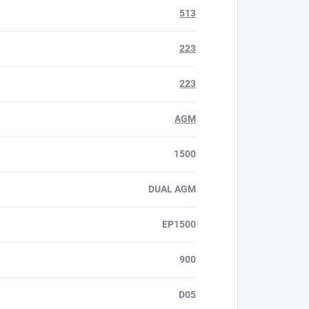
513
223
223
AGM
1500
DUAL AGM
EP1500
900
D05