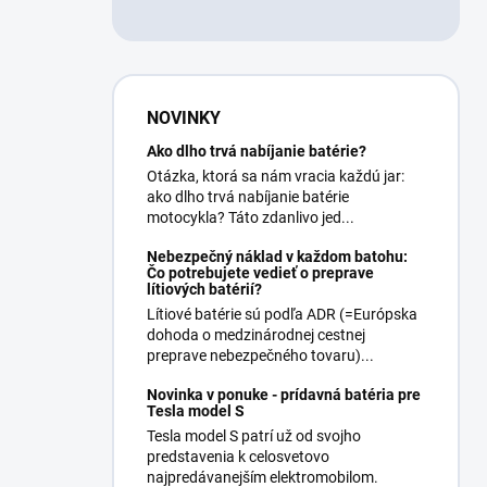
NOVINKY
Ako dlho trvá nabíjanie batérie?
Otázka, ktorá sa nám vracia každú jar:
ako dlho trvá nabíjanie batérie
motocykla? Táto zdanlivo jed...
Nebezpečný náklad v každom batohu:
Čo potrebujete vedieť o preprave
lítiových batérií?
Lítiové batérie sú podľa ADR (=Európska
dohoda o medzinárodnej cestnej
preprave nebezpečného tovaru)...
Novinka v ponuke - prídavná batéria pre
Tesla model S
Tesla model S patrí už od svojho
predstavenia k celosvetovo
najpredávanejším elektromobilom.