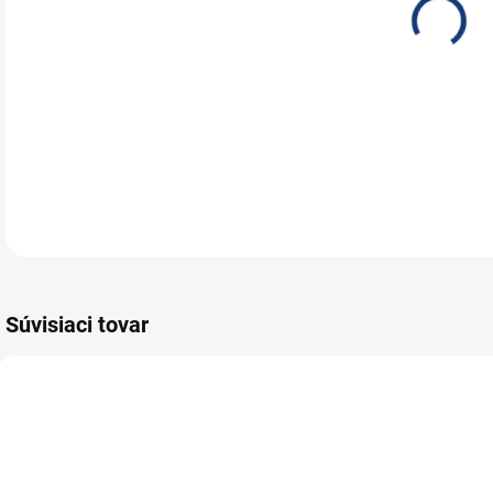
Bat
150
DETA
Súvisiaci tovar
E7093
E6672