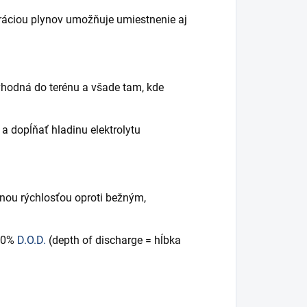
ráciou plynov umožňuje umiestnenie aj
vhodná do terénu a všade tam, kde
 a dopĺňať hladinu elektrolytu
nou rýchlosťou oproti bežným,
 50%
D.O.D.
(depth of discharge = hĺbka