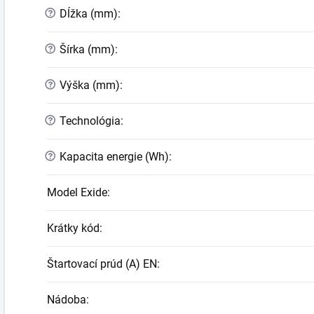
?
Dĺžka (mm)
:
?
Šírka (mm)
:
?
Výška (mm)
:
?
Technológia
:
?
Kapacita energie (Wh)
:
Model Exide
:
Krátky kód
:
Štartovací prúd (A) EN
:
Nádoba
: