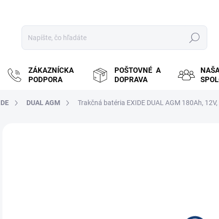
Hľadať
ZÁKAZNÍCKA
POŠTOVNÉ A
NAŠ
PODPORA
DOPRAVA
SPO
IDE
DUAL AGM
Trakčná batéria EXIDE DUAL AGM 180Ah, 12V,
ZNAČKA:
EXIDE
MOŽ
DOR
€
€36
Jedn
NA
cena