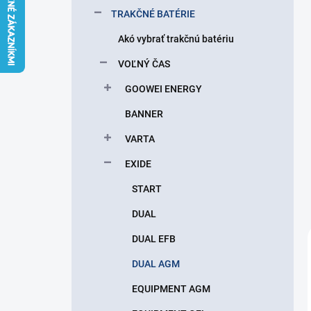
l
TRAKČNÉ BATÉRIE
Akó vybrať trakčnú batériu
VOĽNÝ ČAS
GOOWEI ENERGY
BANNER
VARTA
EXIDE
START
DUAL
DUAL EFB
DUAL AGM
EQUIPMENT AGM