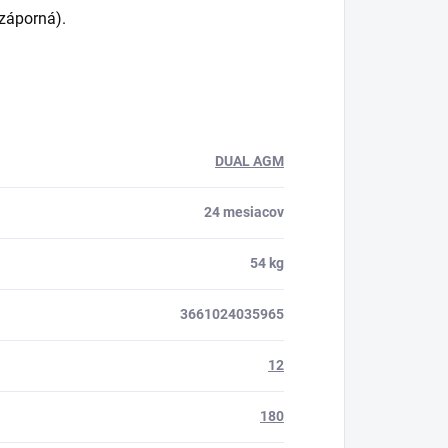
 záporná).
DUAL AGM
24 mesiacov
54 kg
3661024035965
12
180