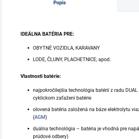
Popis
IDEÁLNA BATÉRIA PRE:
OBYTNÉ VOZIDLA, KARAVANY
LODE, ČLUNY, PLACHETNICE, apod.
Vlastnosti batérie:
najpokročilejšia technológia batérií z radu DUAL
cyklickom zaťažení batérie
olovená batéria založená na báze elektrolytu via
(
AGM
)
duálna technológia – batéria je vhodná pre napá
prúdové odbery)