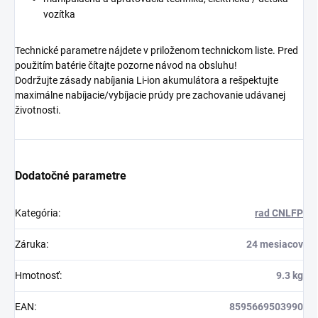
vozítka
Technické parametre nájdete v priloženom technickom liste. Pred
použitím batérie čítajte pozorne návod na obsluhu!
Dodržujte zásady nabíjania Li-ion akumulátora a rešpektujte
maximálne nabíjacie/vybíjacie prúdy pre zachovanie udávanej
životnosti.
Dodatočné parametre
Kategória
:
rad CNLFP
Záruka
:
24 mesiacov
Hmotnosť
:
9.3 kg
EAN
:
8595669503990