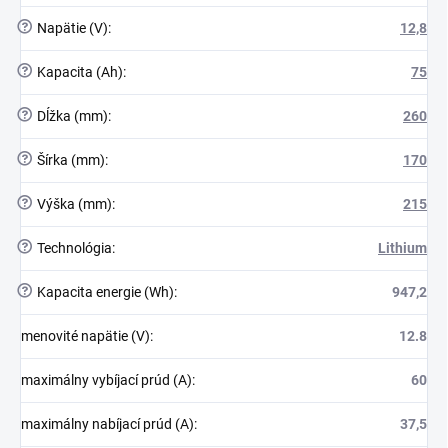
?
Napätie (V)
:
12,8
?
Kapacita (Ah)
:
75
?
Dĺžka (mm)
:
260
?
Šírka (mm)
:
170
?
Výška (mm)
:
215
?
Technológia
:
Lithium
?
Kapacita energie (Wh)
:
947,2
menovité napätie (V)
:
12.8
maximálny vybíjací prúd (A)
:
60
maximálny nabíjací prúd (A)
:
37,5