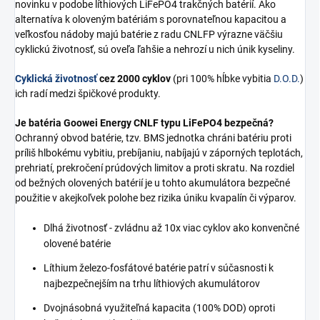
novinku v podobe líthiových LiFePO4 trakčných batérií. Ako
alternatíva k oloveným batériám s porovnateľnou kapacitou a
veľkosťou nádoby majú batérie z radu CNLFP výrazne väčšiu
cyklickú životnosť, sú oveľa ľahšie a nehrozí u nich únik kyseliny.
Cyklická životnosť
cez 2000 cyklov
(pri 100% hĺbke vybitia
D.O.D.
)
ich radí medzi špičkové produkty.
Je batéria Goowei Energy CNLF typu LiFePO4 bezpečná?
Ochranný obvod batérie, tzv. BMS jednotka chráni batériu proti
príliš hlbokému vybitiu, prebíjaniu, nabíjajú v záporných teplotách,
prehriatí, prekročení prúdových limitov a proti skratu. Na rozdiel
od bežných olovených batérií je u tohto akumulátora bezpečné
použitie v akejkoľvek polohe bez rizika úniku kvapalín či výparov.
Dlhá životnosť - zvládnu až 10x viac cyklov ako konvenčné
olovené batérie
Líthium železo-fosfátové batérie patrí v súčasnosti k
najbezpečnejším na trhu líthiových akumulátorov
Dvojnásobná využiteľná kapacita (100% DOD) oproti