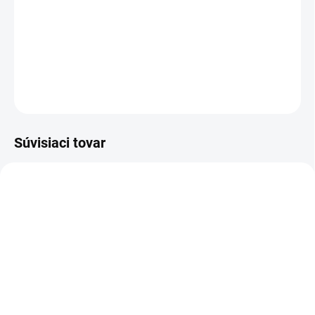
DETAILNÉ INFORMÁCIE
−
+
Pridať do košíka
OPÝTAŤ SA
STRÁŽIŤ
Súvisiaci tovar
E7094
E6898
SKLADOM
SKLADOM
(39 KS)
(6 KS)
Balancér / equalizér pre
Victron Energy Nabíjačka