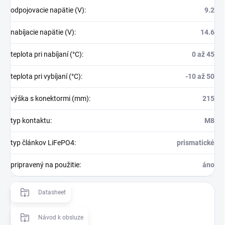
odpojovacie napätie (V)
:
9.2
nabíjacie napätie (V)
:
14.6
teplota pri nabíjaní (°C)
:
0 až 45
teplota pri vybíjaní (°C)
:
-10 až 50
výška s konektormi (mm)
:
215
typ kontaktu
:
M8
typ článkov LiFePO4
:
prismatické
pripravený na použitie
:
áno
Datasheet
Návod k obsluze