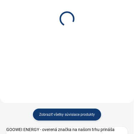
4 batérie HA02
Blue Smart 12V 7A/2A
IP65
€62,70
€106,90
€50,98 bez DPH
€86,91 bez DPH
Do košíka
Do košíka
Aktívny balancér pre batérie
alebo články s menovitým
Vodotesná a prachotesná
napätím 2,4/3,6/6/9/12V
nabíjačka so sedemstupňovým
inteligentným nabíjaním,
funkciou obnovy úplne vybitej
batérie, režimom trvalého...
Zobraziť všetky súvisiace produkty
GOOWEI ENERGY - overená značka na našom trhu prináša