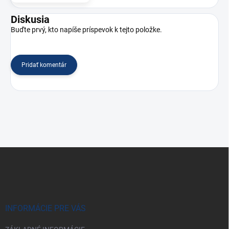
Diskusia
Buďte prvý, kto napíše príspevok k tejto položke.
Pridať komentár
Z
á
p
ä
t
i
INFORMÁCIE PRE VÁS
e