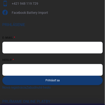
+421 948 119 729
Facebook Battery Import
PRIHLÁSENIE
E-MAIL
HESLO
Prihlásiť sa
Nová registrácia
Zabudnuté heslo
PRIJÍMAME ONLINE PLATBY