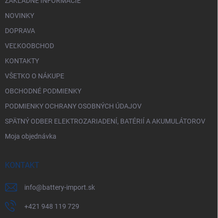
ZÁKLADNÉ INFORMÁCIE
NOVINKY
DOPRAVA
VEĽKOOBCHOD
KONTAKTY
VŠETKO O NÁKUPE
OBCHODNÉ PODMIENKY
PODMIENKY OCHRANY OSOBNÝCH ÚDAJOV
SPÄTNÝ ODBER ELEKTROZARIADENÍ, BATÉRIÍ A AKUMULÁTOROV
Moja objednávka
KONTAKT
info
@
battery-import.sk
+421 948 119 729