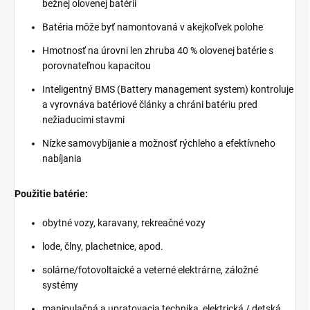
bežnej olovenej batérii
Batéria môže byť namontovaná v akejkoľvek polohe
Hmotnosť na úrovni len zhruba 40 % olovenej batérie s
porovnateľnou kapacitou
Inteligentný BMS (Battery management system) kontroluje
a vyrovnáva batériové články a chráni batériu pred
nežiaducimi stavmi
Nízke samovybíjanie a možnosť rýchleho a efektívneho
nabíjania
Použitie batérie:
obytné vozy, karavany, rekreačné vozy
lode, člny, plachetnice, apod.
solárne/fotovoltaické a veterné elektrárne, záložné
systémy
manipulačná a upratovacia technika, elektrická / detská